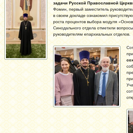
задачи Русской Православной Церкв
Фомин, первый заместитель руководите
в своем докладе ознакомил присутству
роста процентов выбора модуля «Основ
Синодального отдела отметили вопросы
руководителям
епархиальных отделов.
Со
при
со
со
пре
при
Уча
сот
отк