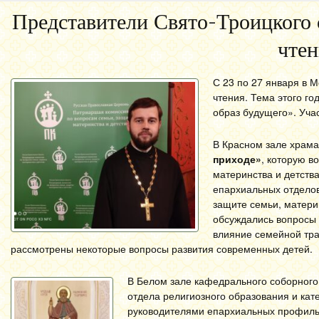
Представители Свято-Троицкого 
чтен
С 23 по 27 января в 
чтения. Тема этого г
образ будущего». Уча
В Красном зале храма
приходе»
, которую в
материнства и детств
епархиальных отделов
защите семьи, матери
обсуждались вопросы 
влияние семейной тр
рассмотрены некоторые вопросы развития современных детей.
В Белом зале кафедрального соборного
отдела религиозного образования и кат
руководителями епархиальных профил