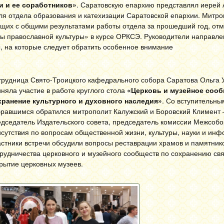
и и ее соработников»
.
Саратовскую епархию представлял иерей
ля отдела образования и катехизации Саратовской епархии.
Митро
ющих с общими результатами работы отдела за прошедший год, от
ы православной культуры» в курсе ОРКСЭ.
Руководители направле
, на которые следует обратить особенное внимание
трудница Свято-Троицкого кафедрального собора Саратова Ольга 
няла участие в работе круглого стола
«Церковь и музейное соо
хранение культурного и духовного наследия»
. Со вступительны
бравшимся обратился митрополит Калужский и Боровский Климент
дседатель Издательского совета, председатель комиссии Межсобо
сутствия по вопросам общественной жизни, культуры, науки и ин
стники встречи обсудили вопросы реставрации храмов и памятник
рудничества церковного и музейного сообществ по сохранению свя
рытие церковных музеев.