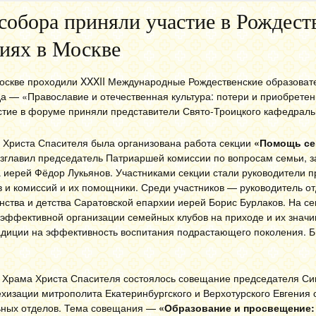
собора приняли участие в Рождест
иях в Москве
Москве проходили XXXII Международные Рождественские образова
ода — «Православие и отечественная культура: потери и приобрете
стие в форуме приняли представители Свято-Троицкого кафедраль
 Христа Спасителя была организована работа секции
«Помощь се
озглавил председатель Патриаршей комиссии по вопросам семьи, 
а иерей Фёдор Лукьянов. Участниками секции стали руководители
 и комиссий и их помощники. Среди участников — руководитель о
нства и детства Саратовской епархии иерей Борис Бурлаков. На се
эффективной организации семейных клубов на приходе и их значи
адиции на эффективность воспитания подрастающего поколения. 
 Храма Христа Спасителя состоялось совещание председателя Си
ехизации митрополита Екатеринбургского и Верхотурского Евгения 
ьных отделов. Тема совещания —
«Образование и просвещение: