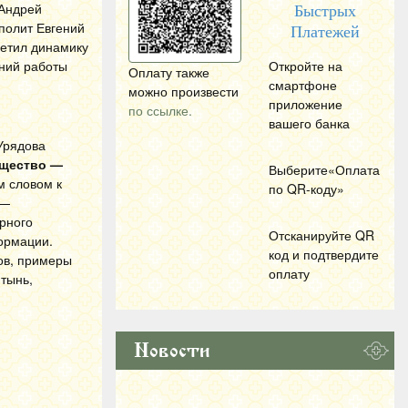
 Андрей
Быстрых
полит Евгений
Платежей
метил динамику
ний работы
Откройте на
Оплату также
смартфоне
можно произвести
приложение
по ссылке.
вашего банка
Урядова
бщество —
Выберите«Оплата
м словом к
по
QR
-коду»
 —
рного
Отсканируйте
QR
формации.
код и подтвердите
ов, примеры
оплату
тынь,
Новости