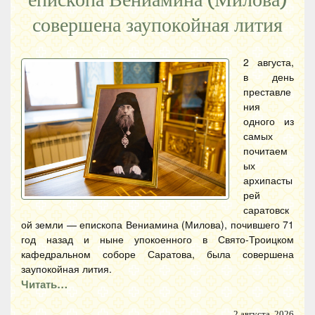
совершена заупокойная лития
2 августа,
в день
преставле
ния
одного из
самых
почитаем
ых
архипасты
рей
саратовск
ой земли — епископа Вениамина (Милова), почившего 71
год назад и ныне упокоенного в Свято-Троицком
кафедральном соборе Саратова, была совершена
заупокойная лития.
Читать…
2 августа, 2026