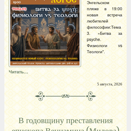
Энгельском
пляже в 19:00
новая встреча
любителей
философии:Тема
3. «Битва за
psyche.
Физиологи vs
Теологи".
Читать…
5 августа, 2026
В годовщину преставления
епископа Вениамина (Милова)