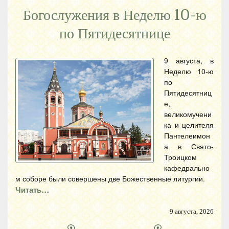
Богослужения в Неделю 10-ю
по Пятидесятнице
9 августа, в
Неделю 10-ю
по
Пятидесятниц
е,
великомучени
ка и целителя
Пантелеимон
а в Свято-
Троицком
кафедрально
м соборе были совершены две Божественные литургии.
Читать…
9 августа, 2026