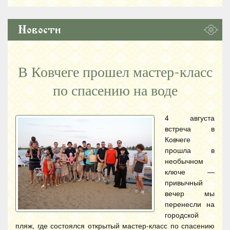
Новости
В Ковчеге прошел мастер-класс
по спасению на воде
4 августа
встреча в
Ковчеге
прошла в
необычном
ключе —
привычный
вечер мы
перенесли на
городской
пляж, где состоялся открытый мастер-класс по спасению