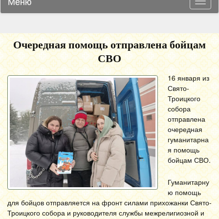
Меню
Навиг
Очередная помощь отправлена бойцам
СВО
16 января из
Свято-
Троицкого
собора
отправлена
очередная
гуманитарна
я помощь
бойцам СВО.
Гуманитарну
ю помощь
для бойцов отправляется на фронт силами прихожанки Свято-
Троицкого собора и руководителя службы межрелигиозной и