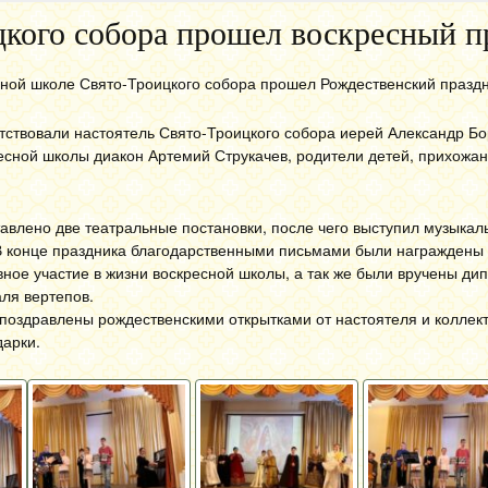
кого собора прошел воскресный п
сной школе Свято-Троицкого собора прошел Рождественский праздн
тствовали настоятель Свято-Троицкого собора иерей Александр Б
есной школы диакон Артемий Струкачев, родители детей, прихожа
авлено две театральные постановки, после чего выступил музыка
В конце праздника благодарственными письмами были награждены 
ое участие в жизни воскресной школы, а так же были вручены ди
ля вертепов.
поздравлены рождественскими открытками от настоятеля и коллек
дарки.