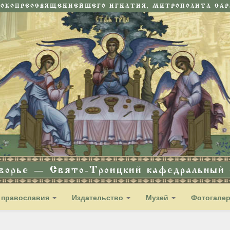
СОКОПРЕОСВЯЩЕННЕЙШЕГО ИГНАТИЯ, МИТРОПОЛИТА САРА
дворье — Свято-Троицкий кафедральный с
 православия
Издательство
Музей
Фотогале