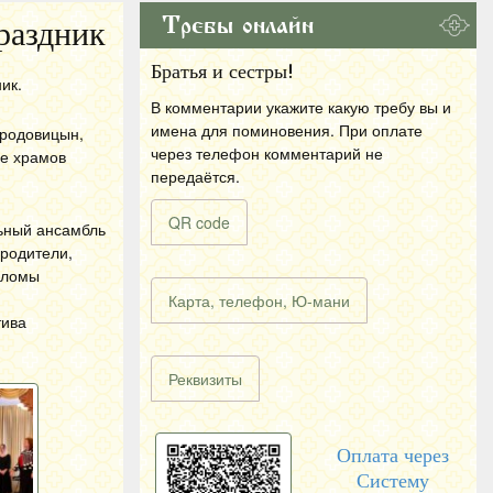
Требы онлайн
раздник
Братья и сестры!
ик.
В комментарии укажите какую требу вы и
имена для поминовения. При оплате
ородовицын,
через телефон комментарий не
не храмов
передаётся.
QR code
льный ансамбль
родители,
пломы
Карта, телефон, Ю-мани
тива
Реквизиты
Оплата через
Систему