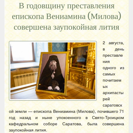
В годовщину преставления
епископа Вениамина (Милова)
совершена заупокойная лития
2 августа,
в день
преставле
ния
одного из
самых
почитаем
ых
архипасты
рей
саратовск
ой земли — епископа Вениамина (Милова), почившего 71
год назад и ныне упокоенного в Свято-Троицком
кафедральном соборе Саратова, была совершена
заупокойная лития.