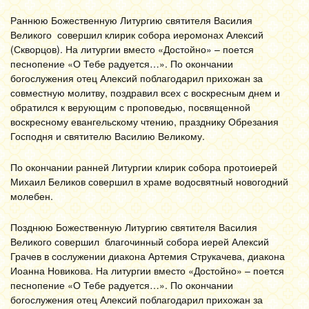
Раннюю Божественную Литургию святителя Василия
Великого совершил клирик собора иеромонах Алексий
(Скворцов). На литургии вместо «Достойно» – поется
песнопение «О Тебе радуется…». По окончании
богослужения отец Алексий поблагодарил прихожан за
совместную молитву, поздравил всех с воскресным днем и
обратился к верующим с проповедью, посвященной
воскресному евангельскому чтению, празднику Обрезания
Господня и святителю Василию Великому.
По окончании ранней Литургии клирик собора протоиерей
Михаил Беликов совершил в храме водосвятный новогодний
молебен.
Позднюю Божественную Литургию святителя Василия
Великого совершил благочинный собора иерей Алексий
Грачев в сослужении диакона Артемия Струкачева, диакона
Иоанна Новикова. На литургии вместо «Достойно» – поется
песнопение «О Тебе радуется…». По окончании
богослужения отец Алексий поблагодарил прихожан за