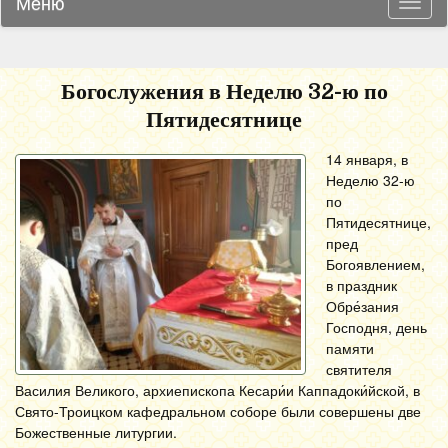
Меню
Навиг
Богослужения в Неделю 32-ю по
Пятидесятнице
14 января, в
Неделю 32-ю
по
Пятидесятнице,
пред
Богоявлением,
в праздник
Обре́зания
Господня, день
памяти
святителя
Василия Великого, архиепископа Кесари́и Каппадоки́йской, в
Свято-Троицком кафедральном соборе были совершены две
Божественные литургии.