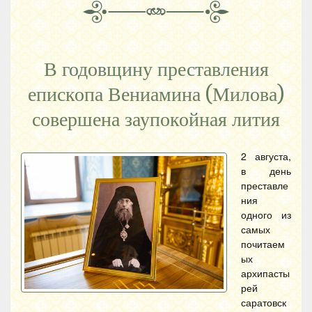
В годовщину преставления
епископа Вениамина (Милова)
совершена заупокойная лития
2 августа,
в день
преставле
ния
одного из
самых
почитаем
ых
архипасты
рей
саратовск