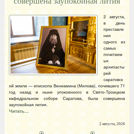
совершена заупокойная лития
2 августа,
в день
преставле
ния
одного из
самых
почитаем
ых
архипасты
рей
саратовск
ой земли — епископа Вениамина (Милова), почившего 71
год назад и ныне упокоенного в Свято-Троицком
кафедральном соборе Саратова, была совершена
заупокойная лития.
Читать…
2 августа, 2026