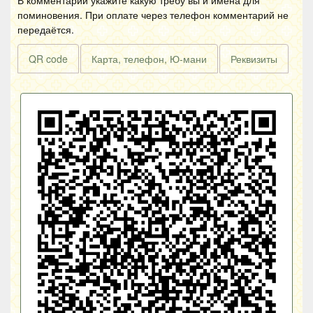
В комментарии укажите какую требу вы и имена для
поминовения. При оплате через телефон комментарий не
передаётся.
QR code
Карта, телефон, Ю-мани
Реквизиты