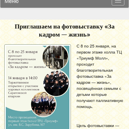
Меню
Навиг
Приглашаем на фотовыставку «За
кадром — жизнь»
С 8 по 25 января, на
первом этаже холла ТЦ
«Триумф Молл»,
проходит
благотворительная
фотовыставка «За
кадром — жизнь»,
посвящённая семьям с
детьми которые
получают паллиативную
помощь.
Цель фотовыставки —