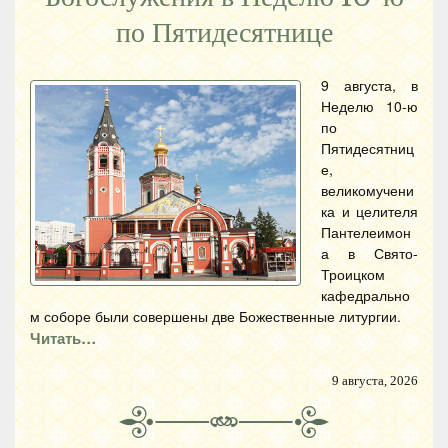
по Пятидесятнице
9 августа, в
Неделю 10-ю
по
Пятидесятниц
е,
великомучени
ка и целителя
Пантелеимон
а в Свято-
Троицком
кафедрально
м соборе были совершены две Божественные литургии.
Читать…
9 августа, 2026