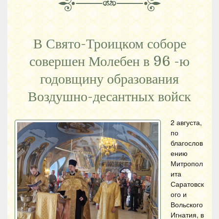
В Свято-Троицком соборе
совершен Молебен в 96 -ю
годовщину образования
Воздушно-десантных войск
2 августа,
по
благослов
ению
Митропол
ита
Саратовск
ого и
Вольского
Игнатия, в