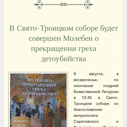
В Свято-Троицком соборе будет
совершен Молебен о
прекращении греха
детоубийства
9 августа, в
воскресенье, по
окончании поздней
Божественной Литургии
в 10.30 в Свято-
Троицком соборе, по
благословению
митрополита
Саратовского и
Вольского Игнатия,