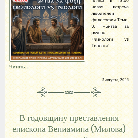
новая встреча
любителей
философии:Тема
3. «Битва за
psyche.
Физиологи vs
Теологи".
Читать…
5 августа, 2026
В годовщину преставления
епископа Вениамина (Милова)