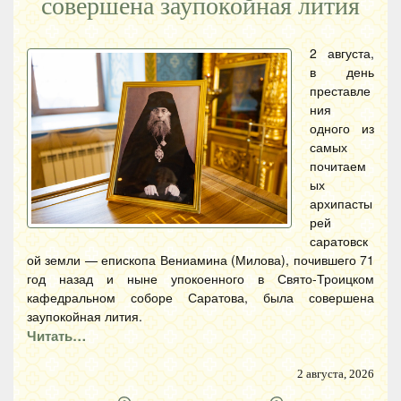
совершена заупокойная лития
2 августа,
в день
преставле
ния
одного из
самых
почитаем
ых
архипасты
рей
саратовск
ой земли — епископа Вениамина (Милова), почившего 71
год назад и ныне упокоенного в Свято-Троицком
кафедральном соборе Саратова, была совершена
заупокойная лития.
Читать…
2 августа, 2026