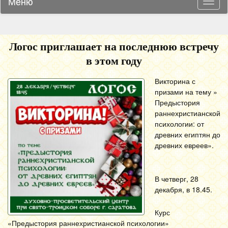
Меню
Навиг
Логос приглашает на последнюю встречу
в этом году
Викторина с
призами на тему »
Предыстория
раннехристианской
психологии: от
древних египтян до
древних евреев».
В четверг, 28
декабря, в 18.45.
Курс
«Предыстория раннехристианской психологии»