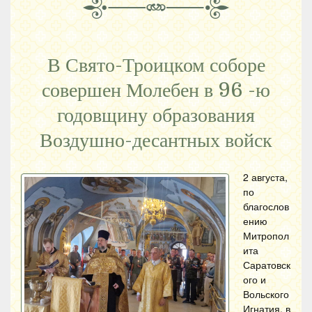
В Свято-Троицком соборе
совершен Молебен в 96 -ю
годовщину образования
Воздушно-десантных войск
2 августа,
по
благослов
ению
Митропол
ита
Саратовск
ого и
Вольского
Игнатия, в