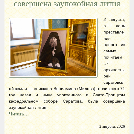
совершена заупокойная лития
2 августа,
в день
преставле
ния
одного из
самых
почитаем
ых
архипасты
рей
саратовск
ой земли — епископа Вениамина (Милова), почившего 71
год назад и ныне упокоенного в Свято-Троицком
кафедральном соборе Саратова, была совершена
заупокойная лития.
Читать…
2 августа, 2026