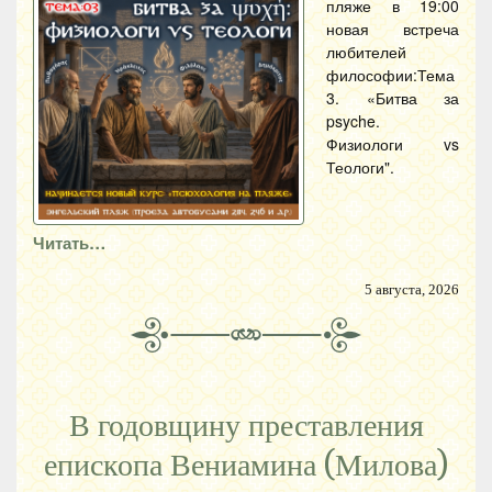
пляже в 19:00
новая встреча
любителей
философии:Тема
3. «Битва за
psyche.
Физиологи vs
Теологи".
Читать…
5 августа, 2026
В годовщину преставления
епископа Вениамина (Милова)