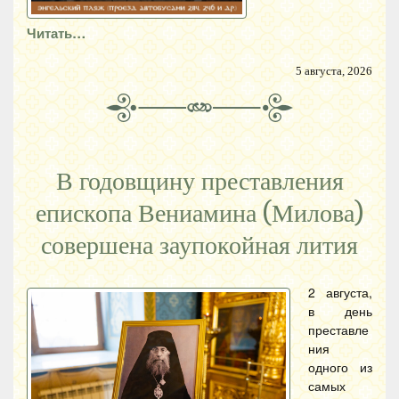
Читать…
5 августа, 2026
В годовщину преставления
епископа Вениамина (Милова)
совершена заупокойная лития
2 августа,
в день
преставле
ния
одного из
самых