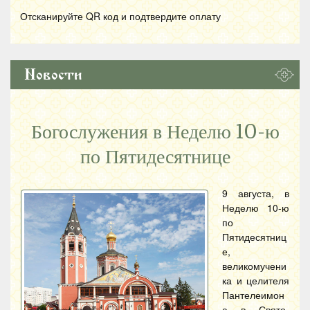
Отсканируйте
QR
код и подтвердите оплату
Новости
Богослужения в Неделю 10-ю
по Пятидесятнице
9 августа, в
Неделю 10-ю
по
Пятидесятниц
е,
великомучени
ка и целителя
Пантелеимон
а в Свято-