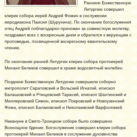
Раннюю Божественную
Литургию совершил
клирик собора иерей Андрей Фомин в сослужении
иеродиакона Паисия (Шурухина). По окончании богослужения
отец Андрей поблагодарил прихожан за совместную молитву,
поздравил всех с воскресным днем и обратился к верующим с
проповедью, посвященной воскресному евангельскому
чтению.
По окончании ранней Литургии клирик собора протоиерей
Михаил Беликов совершил в храме водосвятный молебен.
Позднюю Божественную Литургию совершили соборно
митрополит Саратовский и Вольский Игнатий, епископ
Балашовский и Ртищевский Тарасий, епископ Шахтинский и
Миллеровский Симон, епископ Покровский и Новоузенский
Фома, епископ Балаковский и Николаевский Варфоломей.
Накануне в Свято-Троицком соборе было совершено
Всенощное бдение. Богослужение совершил клирик собора
протоиерей Михаил Беликов в сослужении духовенства