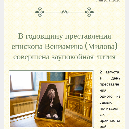
5 августа, 2026
В годовщину преставления
епископа Вениамина (Милова)
совершена заупокойная лития
2 августа,
в день
преставле
ния
одного из
самых
почитаем
ых
архипасты
рей