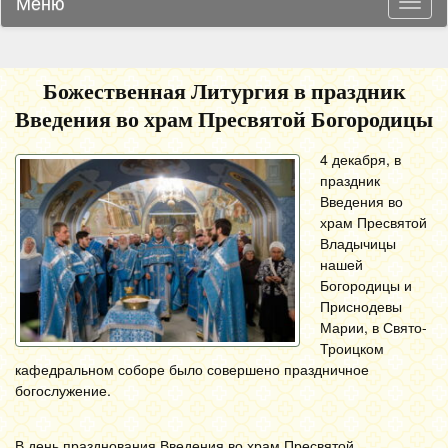
Меню
Навиг
Божественная Литургия в праздник
Введения во храм Пресвятой Богородицы
4 декабря, в
праздник
Введения во
храм Пресвятой
Владычицы
нашей
Богородицы и
Приснодевы
Марии, в Свято-
Троицком
кафедральном соборе было совершено праздничное
богослужение.
В день празднования Введения во храм Пресвятой