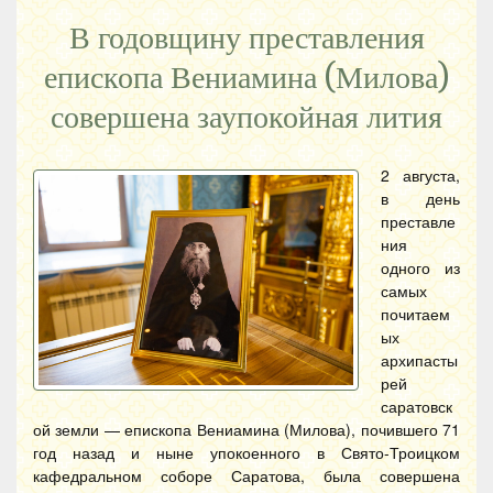
В годовщину преставления
епископа Вениамина (Милова)
совершена заупокойная лития
2 августа,
в день
преставле
ния
одного из
самых
почитаем
ых
архипасты
рей
саратовск
ой земли — епископа Вениамина (Милова), почившего 71
год назад и ныне упокоенного в Свято-Троицком
кафедральном соборе Саратова, была совершена