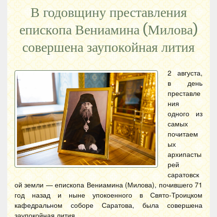
В годовщину преставления
епископа Вениамина (Милова)
совершена заупокойная лития
2 августа,
в день
преставле
ния
одного из
самых
почитаем
ых
архипасты
рей
саратовск
ой земли — епископа Вениамина (Милова), почившего 71
год назад и ныне упокоенного в Свято-Троицком
кафедральном соборе Саратова, была совершена
заупокойная лития.