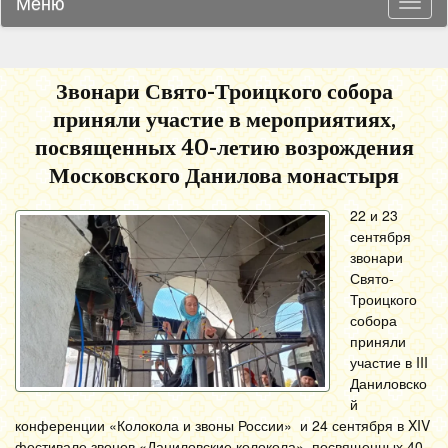
Меню
Навиг
Звонари Свято-Троицкого собора
приняли участие в мероприятиях,
посвященных 40-летию возрождения
Московского Данилова монастыря
22 и 23
сентября
звонари
Свято-
Троицкого
собора
приняли
участие в III
Даниловско
й
конференции «Колокола и звоны России» и 24 сентября в XIV
фестивале звонов «Даниловские колокола», посвященных 40-