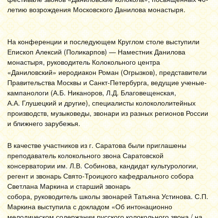
летию возрождения Московского Данилова монастыря.
На конференции и последующем Круглом столе выступили
Епископ Алексий (Поликарпов) — Наместник Данилова
монастыря, руководитель Колокольного центра
«Даниловский» иеродиакон Роман (Огрызков), представители
Правительства Москвы и Санкт-Петербурга, ведущие ученые-
кампанологи (А.Б. Никаноров, Л.Д. Благовещенская,
А.А. Глушецкий и другие), специалисты колокололитейных
производств, музыковеды, звонари из разных регионов России
и ближнего зарубежья.
В качестве участников из г. Саратова были приглашены
преподаватель колокольного звона Саратовской
консерватории им. Л.В. Собинова, кандидат культурологии,
регент и звонарь Свято-Троицкого кафедрального собора
Светлана Маркина и старший звонарь
собора, руководитель школы звонарей Татьяна Устинова. С.П.
Маркина выступила с докладом «Об интонационно
мелодическом содержании русского колокольного звона / на