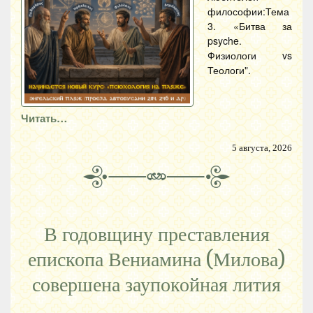
философии:Тема
3. «Битва за
psyche.
Физиологи vs
Теологи".
Читать…
5 августа, 2026
В годовщину преставления
епископа Вениамина (Милова)
совершена заупокойная лития