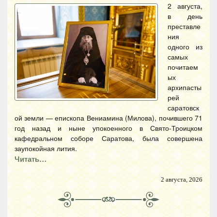
2 августа,
в день
преставле
ния
одного из
самых
почитаем
ых
архипасты
рей
саратовск
ой земли — епископа Вениамина (Милова), почившего 71
год назад и ныне упокоенного в Свято-Троицком
кафедральном соборе Саратова, была совершена
заупокойная лития.
Читать…
2 августа, 2026