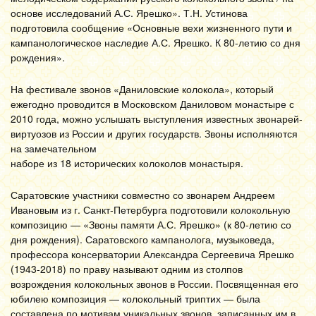
основе исследований А.С. Ярешко». Т.Н. Устинова
подготовила сообщение «Основные вехи жизненного пути и
кампанологическое наследие А.С. Ярешко. К 80-летию со дня
рождения».
На фестивале звонов «Даниловские колокола», который
ежегодно проводится в Московском Даниловом монастыре с
2010 года, можно услышать выступления известных звонарей-
виртуозов из России и других государств. Звоны исполняются
на замечательном
наборе из 18 исторических колоколов монастыря.
Саратовские участники совместно со звонарем Андреем
Ивановым из г. Санкт-Петербурга подготовили колокольную
композицию — «Звоны памяти А.С. Ярешко» (к 80-летию со
дня рождения). Саратовского кампанолога, музыковеда,
профессора консерватории Александра Сергеевича Ярешко
(1943-2018) по праву называют одним из столпов
возрождения колокольных звонов в России. Посвященная его
юбилею композиция — колокольный триптих — была
составлена по мотивам уникальных звонов, записанных им в