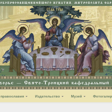
СОКОПРЕОСВЯЩЕННЕЙШЕГО ИГНАТИЯ, МИТРОПОЛИТА САРА
дворье — Свято-Троицкий кафедральный с
 православия
Издательство
Музей
Фотогале