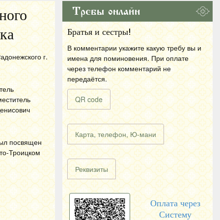
Требы онлайн
ного
ка
Братья и сестры!
В комментарии укажите какую требу вы и
адонежского г.
имена для поминовения. При оплате
через телефон комментарий не
передаётся.
тель
меститель
QR code
Денисович
Карта, телефон, Ю-мани
был посвящен
ято-Троицком
Реквизиты
Оплата через
Систему