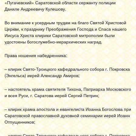
«Пугачевский» Саратовской области сержанту полиции
Даниле Андреевичу Кулешову.
Во внимание к усердным трудам на благо Святой Христовой
Церкви, к празднику Преображения Господа и Спаса нашего
Иисуса Христа клирики Саратовской митрополии были
удостоены богослужебно-иерархических наград.
Права ношения набедренника:
– клирик Свято-Троицкого кафедрального собора г. Покровска
(Энгельса) иерей Александр Амиров;
– настоятель храма святителя Тихона, Патриарха Московского
и всея Руси, г. Саратова иерей Сергий Петрин;
– клирик храма апостола и евангелиста Иоанна Богослова при
Саратовской православной духовной семинарии иерей Иоанн
Отпущенников;
– клирик Свято-Троицкого кафедрального собора г. Покровска