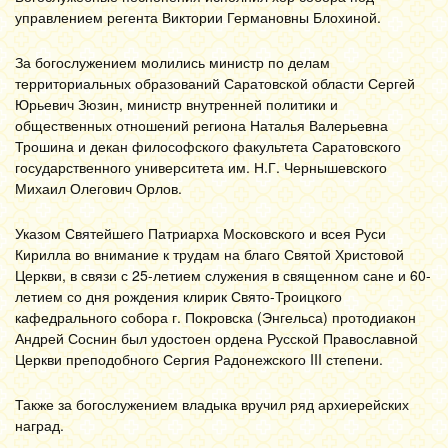
управлением регента Виктории Германовны Блохиной.
За богослужением молились министр по делам
территориальных образований Саратовской области Сергей
Юрьевич Зюзин, министр внутренней политики и
общественных отношений региона Наталья Валерьевна
Трошина и декан философского факультета Саратовского
государственного университета им. Н.Г. Чернышевского
Михаил Олегович Орлов.
Указом Святейшего Патриарха Московского и всея Руси
Кирилла во внимание к трудам на благо Святой Христовой
Церкви, в связи с 25-летием служения в священном сане и 60-
летием со дня рождения клирик Свято-Троицкого
кафедрального собора г. Покровска (Энгельса) протодиакон
Андрей Соснин был удостоен ордена Русской Православной
Церкви преподобного Сергия Радонежского III степени.
Также за богослужением владыка вручил ряд архиерейских
наград.