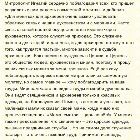
Митрополит Игнатий сердечно поблагодарил всех, кто пришел
разделить с ним радость совместной молитвы, и добавил:
«Для меня как для архиерея очень важно чувствовать
обратную связь с нашим духовенством и с мирянами. Часто
связь с нашей паствой осуществляется именно через
духовенство, которое служит на приходах. Это служение
важно и для людей, и для Бога, и для архиерея, потому что от
того, как трудятся пастыри, многое зависит и в судьбе
архипастыря. Как епископ я нуждаюсь в Церкви, а Церковь –
это общество людей, духовенства и мирян, поэтому я прошу
ваших святых молитв за меня, грешного. Ещё раз хочу
поблагодарить клириков нашей митрополии за совместную
молитву, но самое главное — хочу поблагодарить за ваши
труды. Мирянам часто не видны труды и скорби духовенства.
Они видят священников и архиереев только в красивых
одеждах, на богослужении. Помню, в детстве я услышал, как
маленький мальчик сказал своей маме, когда мимо них
прошел священник: «Мама, смотри – царь пошёл!». У многих
такое представление: что священник – это царские одежды,
пышные праздничные службы… Но на самом деле служение
пастыря – это очень тяжелый труд. Принимая исповедь,