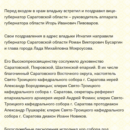
Перед входом в храм владыку встретил и поздравил вице-
губернатор Саратовской области – руководитель аппарата
губернатора области Игорь Иванович Пивоваров.
Свои поздравления в адрес владыки Игнатия направили
губернатор Саратовской области Роман Викторович Бусаргин
и глава города Лада Михайловна Мокроусова.
Его Высокопреосвященству сослужило духовенство
Саратовской, Покровской, Шахтинской епархий. В их числе
благочинный Саратовского Восточного округа, настоятель
Свято-Троицкого кафедрального собора г. Саратова иерей
Александр Бородовицын; клирик Свято-Троицкого
кафедрального собора г. Саратова, секретарь-референт
епархиального архиерея иерей Андрей Фомин; клирик Свято-
Троицкого кафедрального собора г. Саратова протодиакон
Александр Пушкарёв; клирик Свято-Троицкого кафедрального
собора г. Саратова диакон Иоанн Новиков.
Богослужебные песнопения исполнил хор собора под