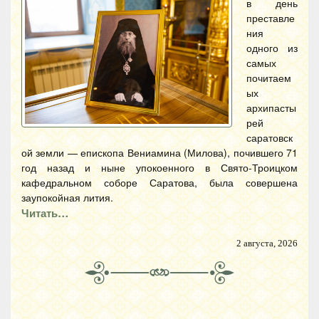
в день
преставле
ния
одного из
самых
почитаем
ых
архипасты
рей
саратовск
ой земли — епископа Вениамина (Милова), почившего 71
год назад и ныне упокоенного в Свято-Троицком
кафедральном соборе Саратова, была совершена
заупокойная лития.
Читать…
2 августа, 2026