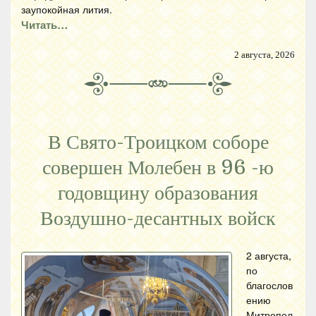
заупокойная лития.
Читать…
2 августа, 2026
В Свято-Троицком соборе
совершен Молебен в 96 -ю
годовщину образования
Воздушно-десантных войск
2 августа,
по
благослов
ению
Митропол