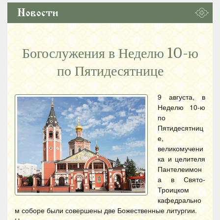
Новости
Богослужения в Неделю 10-ю
по Пятидесятнице
9 августа, в
Неделю 10-ю
по
Пятидесятниц
е,
великомучени
ка и целителя
Пантелеимон
а в Свято-
Троицком
кафедрально
м соборе были совершены две Божественные литургии.