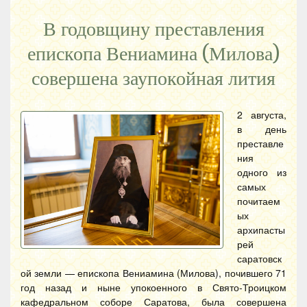
В годовщину преставления
епископа Вениамина (Милова)
совершена заупокойная лития
2 августа,
в день
преставле
ния
одного из
самых
почитаем
ых
архипасты
рей
саратовск
ой земли — епископа Вениамина (Милова), почившего 71
год назад и ныне упокоенного в Свято-Троицком
кафедральном соборе Саратова, была совершена