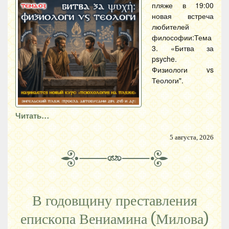
пляже в 19:00
новая встреча
любителей
философии:Тема
3. «Битва за
psyche.
Физиологи vs
Теологи".
Читать…
5 августа, 2026
В годовщину преставления
епископа Вениамина (Милова)