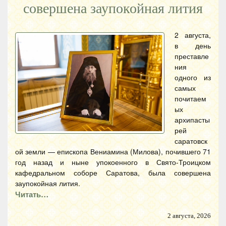
совершена заупокойная лития
2 августа,
в день
преставле
ния
одного из
самых
почитаем
ых
архипасты
рей
саратовск
ой земли — епископа Вениамина (Милова), почившего 71
год назад и ныне упокоенного в Свято-Троицком
кафедральном соборе Саратова, была совершена
заупокойная лития.
Читать…
2 августа, 2026