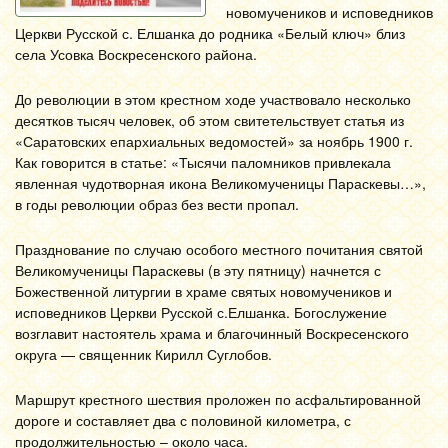
новомучеников и исповедников
Церкви Русской с. Елшанка до родника «Белый ключ» близ
села Усовка Воскресенского района.
До революции в этом крестном ходе участвовало несколько
десятков тысяч человек, об этом свитетельствует статья из
«Саратовских епархиальных ведомостей» за ноябрь 1900 г.
Как говорится в статье: «Тысячи паломников привлекала
явленная чудотворная икона Великомученицы Параскевы…»,
в годы революции образ без вести пропал.
Празднование по случаю особого местного почитания святой
Великомученицы Параскевы (в эту пятницу) начнется с
Божественной литургии в храме святых новомучеников и
исповедников Церкви Русской с.Елшанка. Богослужение
возглавит настоятель храма и благочинный Воскресенского
округа — священник Кирилл Суглобов.
Маршрут крестного шествия проложен по асфальтированной
дороге и составляет два с половиной километра, с
продолжительностью – около часа.