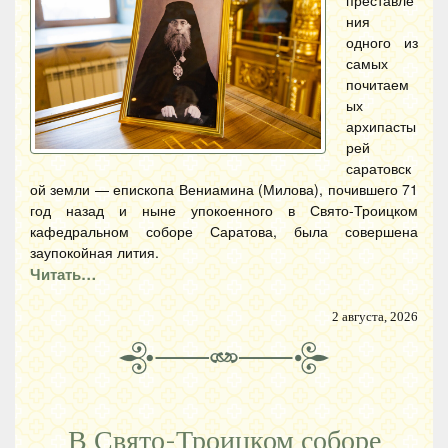
преставле
ния
одного из
самых
почитаем
ых
архипасты
рей
саратовск
ой земли — епископа Вениамина (Милова), почившего 71
год назад и ныне упокоенного в Свято-Троицком
кафедральном соборе Саратова, была совершена
заупокойная лития.
Читать…
2 августа, 2026
В Свято-Троицком соборе