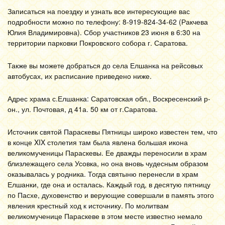
Записаться на поездку и узнать все интересующие вас
подробности можно по телефону: 8-919-824-34-62 (Ракчева
Юлия Владимировна). Сбор участников 23 июня в 6:30 на
территории парковки Покровского собора г. Саратова.
Также вы можете добраться до села Елшанка на рейсовых
автобусах, их расписание приведено ниже.
Адрес храма с.Елшанка: Саратовская обл., Воскресенский р-
он., ул. Почтовая, д 41а. 50 км от г.Саратова.
Источник святой Параскевы Пятницы широко известен тем, что
в конце XIX столетия там была явлена большая икона
великомученицы Параскевы. Ее дважды переносили в храм
близлежащего села Усовка, но она вновь чудесным образом
оказывалась у родника. Тогда святыню перенесли в храм
Елшанки, где она и осталась. Каждый год, в десятую пятницу
по Пасхе, духовенство и верующие совершали в память этого
явления крестный ход к источнику. По молитвам
великомученице Параскеве в этом месте известно немало