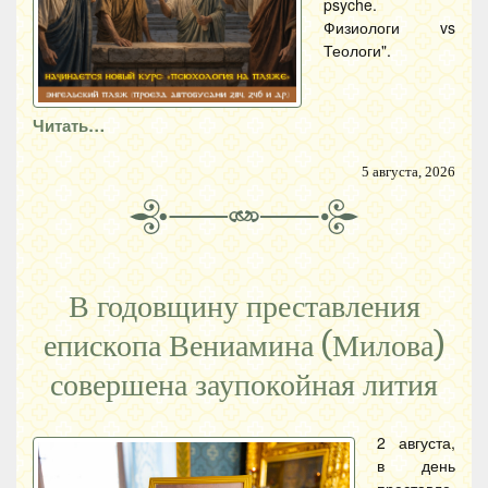
psyche.
Физиологи vs
Теологи".
Читать…
5 августа, 2026
В годовщину преставления
епископа Вениамина (Милова)
совершена заупокойная лития
2 августа,
в день