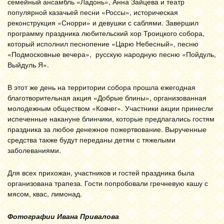
семейный ансамбль «Ладонь», Анна Зайцева и театр
популярной казачьей песни «Россы», историческая
реконструкция «Снорри» и девушки с саблями. Завершил
программу праздника любительский хор Троицкого собора,
который исполнил песнопение «Царю Небесный», песню
«Подмосковные вечера», русскую народную песню «Пойдуль,
Выйдуль Я».
В этот же день на территории собора прошла ежегодная
благотворительная акция «Добрые блины», организованная
молодежным обществом «Ковчег». Участники акции принесли
испеченные накануне блинчики, которые предлагались гостям
праздника за любое денежное пожертвование. Вырученные
средства также будут переданы детям с тяжелыми
заболеваниями.
Для всех прихожан, участников и гостей праздника была
организована трапеза. Гости попробовали гречневую кашу с
мясом, квас, лимонад.
Фотографии Ивана Привалова