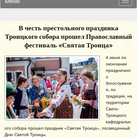
Меню
Навиг
В честь престольного праздника
Троицкого собора прошел Православный
фестиваль «Святая Троица»
4 июня по
окончании
праздничног
о
богослужени
я, по
традиции, на
территории
Свято-
Троицкого
кафедральн
ого собора прошел праздник «Святая Троица», посвященный
Дню Святой Троицы.