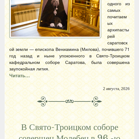
одного из
самых
почитаем
ых
архипасты
рей
саратовск
ой земли — епископа Вениамина (Милова), почившего 71
год назад и ныне упокоенного в Свято-Троицком
кафедральном соборе Саратова, была совершена
заупокойная лития.
Читать…
2 августа, 2026
В Свято-Троицком соборе
совершен Молебен в 96 -ю