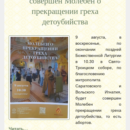
совершен Молебен о
прекращении греха
детоубийства
9 августа, в
воскресенье, по
окончании поздней
Божественной Литургии
в 10.30 в Свято-
Троицком соборе, по
благословению
митрополита
Саратовского и
Вольского Игнатия,
будет совершен
Молебен о
прекращении греха
детоубийства, то есть
абортов.
Читать…