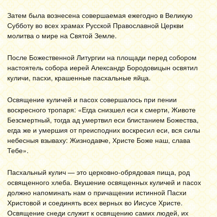
Затем была вознесена совершаемая ежегодно в Великую
Субботу во всех храмах Русской Православной Церкви
молитва о мире на Святой Земле.
После Божественной Литургии на площади перед собором
настоятель собора иерей Александр Бородовицын освятил
куличи, пасхи, крашенные пасхальные яйца.
Освящение куличей и пасох совершалось при пении
воскресного тропаря: «Егда снизшел еси к смерти, Животе
Безсмертный, тогда ад умертвил еси блистанием Божества,
егда же и умершия от преисподних воскресил еси, вся силы
небесныя взываху: Жизнодавче, Христе Боже наш, слава
Тебе».
Пасхальный кулич — это церковно-обрядовая пища, род
освященного хлеба. Вкушение освященных куличей и пасох
должно напоминать нам о причащении истинной Пасхи
Христовой и соединять всех верных во Иисусе Христе.
Освящение снеди служит к освящению самих людей, их