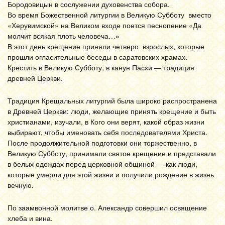
Бородовицын в сослужении духовенства собора.
Во время Божественной литургии в Великую Субботу вместо
«Херувимской» на Великом входе поется песнопение «Да
молчит всякая плоть человеча…»
В этот день крещение приняли четверо взрослых, которые
прошли огласительные беседы в саратовских храмах.
Крестить в Великую Субботу, в канун Пасхи — традиция
древней Церкви.
Традиция Крещальных литургий была широко распространена
в Древней Церкви: люди, желающие принять крещение и быть
христианами, изучали, в Кого они верят, какой образ жизни
выбирают, чтобы именовать себя последователями Христа.
После продолжительной подготовки они торжественно, в
Великую Субботу, принимали святое крещение и представали
в белых одеждах перед церковной общиной — как люди,
которые умерли для этой жизни и получили рождение в жизнь
вечную.
По заамвонной молитве о. Александр совершил освящение
хлеба и вина.