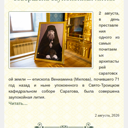
2 августа,
в день
преставле
ния
одного из
самых
почитаем
ых
архипасты
рей
саратовск
ой земли — епископа Вениамина (Милова), почившего 71
год назад и ныне упокоенного в Свято-Троицком
кафедральном соборе Саратова, была совершена
заупокойная лития.
Читать…
2 августа, 2026