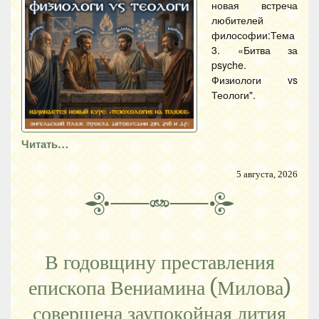
новая встреча
любителей
философии:Тема
3. «Битва за
psyche.
Физиологи vs
Теологи".
Читать…
5 августа, 2026
В годовщину преставления
епископа Вениамина (Милова)
совершена заупокойная лития