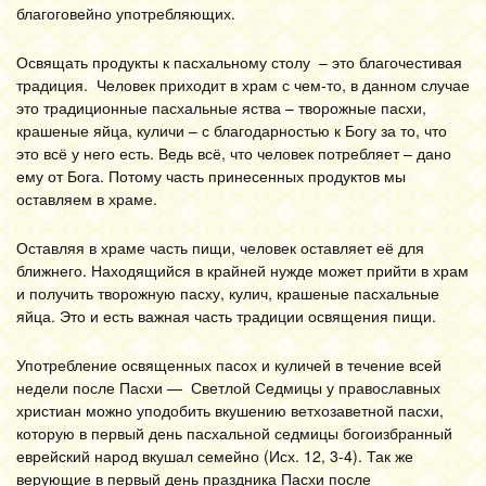
благоговейно употребляющих.
Освящать продукты к пасхальному столу – это благочестивая
традиция. Человек приходит в храм с чем-то, в данном случае
это традиционные пасхальные яства – творожные пасхи,
крашеные яйца, куличи – с благодарностью к Богу за то, что
это всё у него есть. Ведь всё, что человек потребляет – дано
ему от Бога. Потому часть принесенных продуктов мы
оставляем в храме.
Оставляя в храме часть пищи, человек оставляет её для
ближнего. Находящийся в крайней нужде может прийти в храм
и получить творожную пасху, кулич, крашеные пасхальные
яйца. Это и есть важная часть традиции освящения пищи.
Употребление освященных пасох и куличей в течение всей
недели после Пасхи — Светлой Седмицы у православных
христиан можно уподобить вкушению ветхозаветной пасхи,
которую в первый день пасхальной седмицы богоизбранный
еврейский народ вкушал семейно (Исх. 12, 3-4). Так же
верующие в первый день праздника Пасхи после