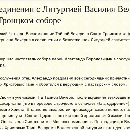
оединении с Литургией Василия Вел
Троицком соборе
ликий Четверг, Воспоминание Тайной Вечери, в Свято-Троицком ка
ершена Вечерня в соединении с Божественной Литургией святител
вершил настоятель собора иерей Александр Бородовицын в сослу
ра.
гослужения отец Александр поздравил всех сегодняшних причастн
х Христовых Тайн
и обратился к верующим с пастырским словом.
Своими учениками. На Тайной Вечере, после вкушения ветхозаветн
вхаристии (что в переводе с греческого означает «благодарение»)
ого Христа. В таинстве Евхаристии происходит самое полное, нас
ащения, учит Святая Церковь, нет истинной христианской жизни. П
, Он сказал: «Сие творите в Мое воспоминание». По традиции, в Ве
 Христовых Таин. Во время Божественной литургии в этот день в