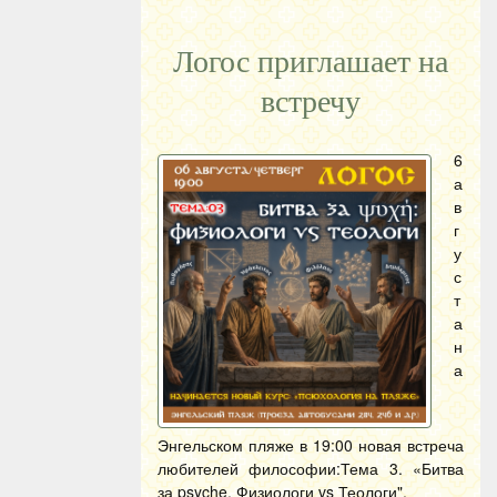
Логос приглашает на
встречу
6
а
в
г
у
с
т
а
н
а
Энгельском пляже в 19:00 новая встреча
любителей философии:Тема 3. «Битва
за psyche. Физиологи vs Теологи".