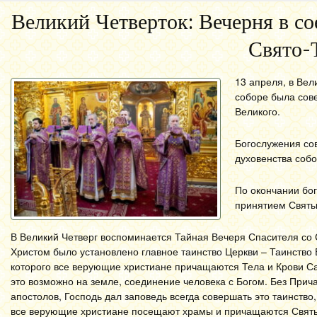
Великий Четверток: Вечерня в с
Свято-
13 апреля, в Ве
соборе была сов
Великого.
Богослужения со
духовенства собо
По окончании бо
принятием Святы
В Великий Четверг воспоминается Тайная Вечеря Спасителя со 
Христом было установлено главное таинство Церкви – Таинство Е
которого все верующие христиане причащаются Тела и Крови Сам
это возможно на земле, соединение человека с Богом. Без Прич
апостолов, Господь дал заповедь всегда совершать это таинство
все верующие христиане посещают храмы и причащаются Святых