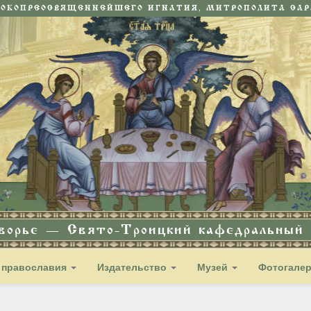
СОКОПРЕОСВЯЩЕННЕЙШЕГО ИГНАТИЯ, МИТРОПОЛИТА САРА
дворье — Свято-Троицкий кафедральный с
 православия
Издательство
Музей
Фотогале