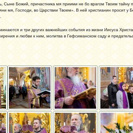
ь, Сыне Божий, причастника мя приими не бо врагом Твоим тайну 
яни мя, Господи, во Царствии Твоем». В ней христианин просит у Б
.
минаются и три других важнейших события из жизни Иисуса Христа
смирения и любви к ним, молитва в Гефсиманском саду и предатель