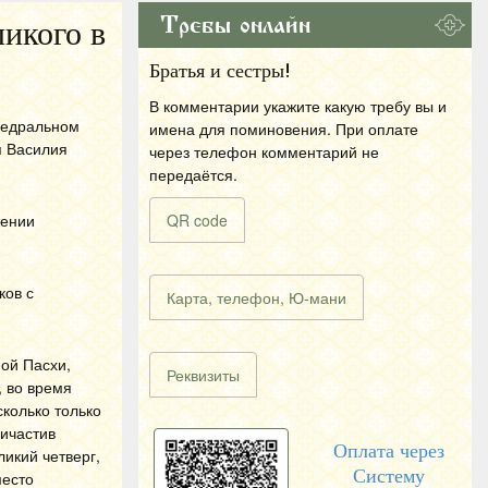
Требы онлайн
икого в
Братья и сестры!
В комментарии укажите какую требу вы и
федральном
имена для поминовения. При оплате
я Василия
через телефон комментарий не
передаётся.
жении
QR code
иков
с
Карта, телефон, Ю-мани
ой Пасхи,
Реквизиты
, во время
колько только
ричастив
Оплата через
ликий четверг,
Систему
место