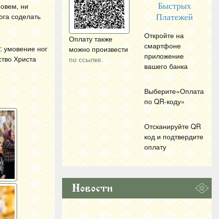
повем, ни
Быстрых
ога соделать
Платежей
Откройте на
Оплату также
смартфоне
: умовение ног
можно произвести
приложение
ство Христа
по ссылке.
вашего банка
Выберите«Оплата
по
QR
-коду»
Отсканируйте
QR
код и подтвердите
оплату
Новости