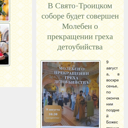
В Свято-Троицком
соборе будет совершен
Молебен о
прекращении греха
детоубийства
9
август
а, в
воскре
сенье,
по
оконча
нии
поздне
й
Божес
твенно