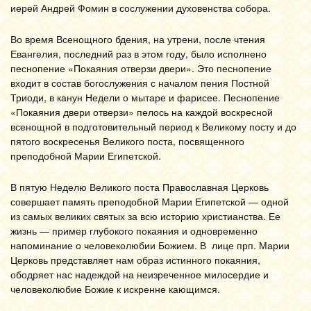
иерей Андрей Фомин в сослужении духовенства собора.
Во время Всенощного бдения, на утрени, после чтения
Евангелия, последний раз в этом году, было исполнено
песнопение «Покаяния отверзи двери». Это песнопение
входит в состав богослужения с началом пения Постной
Триоди, в канун Недели о мытаре и фарисее. Песнопение
«Покаяния двери отверзи» пелось на каждой воскресной
всенощной в подготовительный период к Великому посту и до
пятого воскресенья Великого поста, посвященного
преподобной Марии Египетской.
В пятую Неделю­ Ве­ли­ко­го по­ста Православная Церковь
совершает память преподобной Марии Египетской — одной
из самых великих святых за всю историю христианства. Ее
жизнь — пример глубокого покаяния и одновременно
напоминание о человеколюбии Божием. В лице прп. Марии
Церковь представляет нам образ истинного покаяния,
ободряет нас надеждой на неизреченное милосердие и
человеколюбие
Божие
к искренне кающимся.