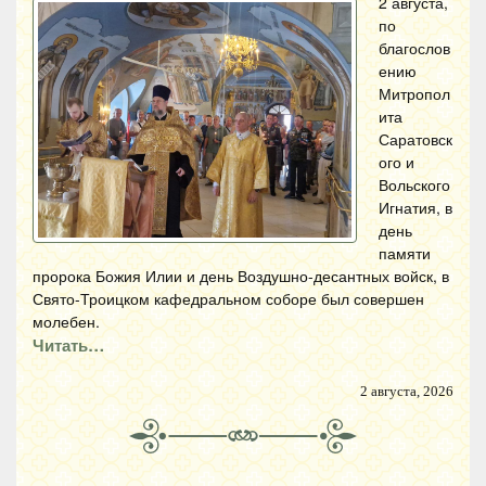
2 августа,
по
благослов
ению
Митропол
ита
Саратовск
ого и
Вольского
Игнатия, в
день
памяти
пророка Божия Илии и день Воздушно-десантных войск, в
Свято-Троицком кафедральном соборе был совершен
молебен.
Читать…
2 августа, 2026