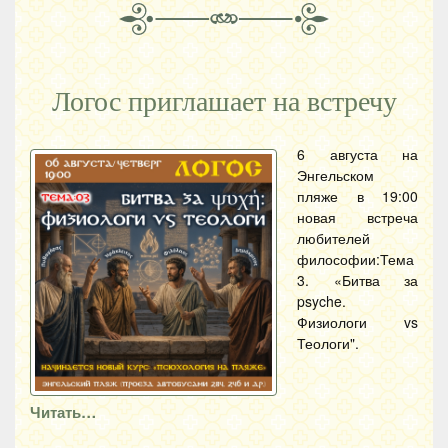
Логос приглашает на встречу
6 августа на
Энгельском
пляже в 19:00
новая встреча
любителей
философии:Тема
3. «Битва за
psyche.
Физиологи vs
Теологи".
Читать…