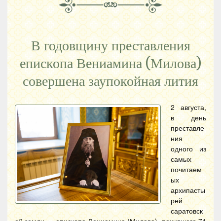
В годовщину преставления
епископа Вениамина (Милова)
совершена заупокойная лития
2 августа,
в день
преставле
ния
одного из
самых
почитаем
ых
архипасты
рей
саратовск