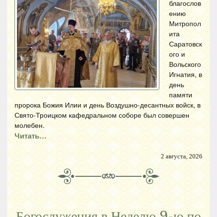
благослов
ению
Митропол
ита
Саратовск
ого и
Вольского
Игнатия, в
день
памяти
пророка Божия Илии и день Воздушно-десантных войск, в
Свято-Троицком кафедральном соборе был совершен
молебен.
Читать…
2 августа, 2026
Богослужения в Неделю 9-ю по