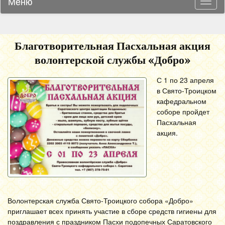
Меню
Навиг
Благотворительная Пасхальная акция
волонтерской службы «Добро»
С 1 по 23 апреля
в Свято-Троицком
кафедральном
соборе пройдет
Пасхальная
акция.
Волонтерская служба Свято-Троицкого собора «Добро»
приглашает всех принять участие в сборе средств гигиены для
поздравления с праздником Пасхи подопечных Саратовского