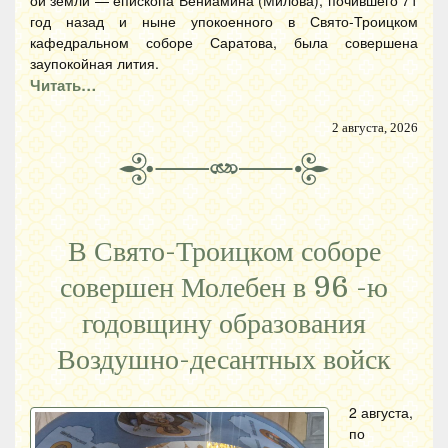
ой земли — епископа Вениамина (Милова), почившего 71
год назад и ныне упокоенного в Свято-Троицком
кафедральном соборе Саратова, была совершена
заупокойная лития.
Читать…
2 августа, 2026
В Свято-Троицком соборе
совершен Молебен в 96 -ю
годовщину образования
Воздушно-десантных войск
2 августа,
по