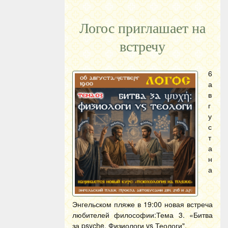
Логос приглашает на
встречу
6
а
в
г
у
с
т
а
н
а
Энгельском пляже в 19:00 новая встреча
любителей философии:Тема 3. «Битва
за psyche. Физиологи vs Теологи".