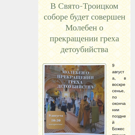
В Свято-Троицком
соборе будет совершен
Молебен о
прекращении греха
детоубийства
9
август
а, в
воскре
сенье,
по
оконча
нии
поздне
й
Божес
твенно