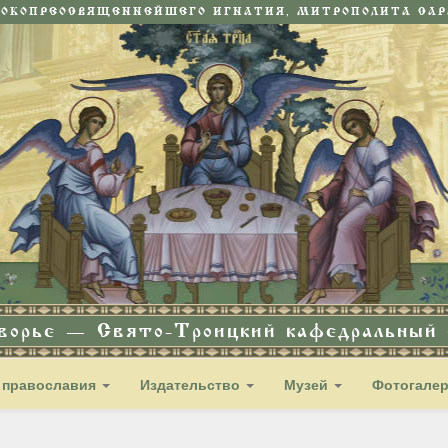
СОКОПРЕОСВЯЩЕННЕЙШЕГО ИГНАТИЯ, МИТРОПОЛИТА САРА
дворье — Свято-Троицкий кафедральный с
 православия
Издательство
Музей
Фотогале