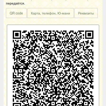
передаётся.
QR code
Карта, телефон, Ю-мани
Реквизиты