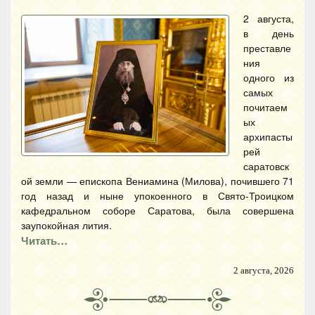
2 августа,
в день
преставле
ния
одного из
самых
почитаем
ых
архипасты
рей
саратовск
ой земли — епископа Вениамина (Милова), почившего 71
год назад и ныне упокоенного в Свято-Троицком
кафедральном соборе Саратова, была совершена
заупокойная лития.
Читать…
2 августа, 2026