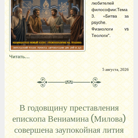
любителей
философии:Тема
3. «Битва за
psyche.
Физиологи vs
Теологи".
Читать…
5 августа, 2026
В годовщину преставления
епископа Вениамина (Милова)
совершена заупокойная лития