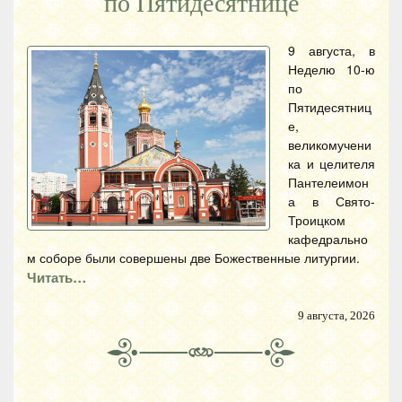
по Пятидесятнице
9 августа, в
Неделю 10-ю
по
Пятидесятниц
е,
великомучени
ка и целителя
Пантелеимон
а в Свято-
Троицком
кафедрально
м соборе были совершены две Божественные литургии.
Читать…
9 августа, 2026