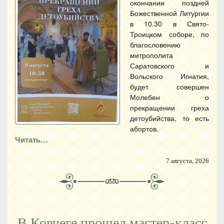
окончании поздней
Божественной Литургии
в 10.30 в Свято-
Троицком соборе, по
благословению
митрополита
Саратовского и
Вольского Игнатия,
будет совершен
Молебен о
прекращении греха
детоубийства, то есть
абортов.
Читать…
7 августа, 2026
В Ковчеге прошел мастер-класс