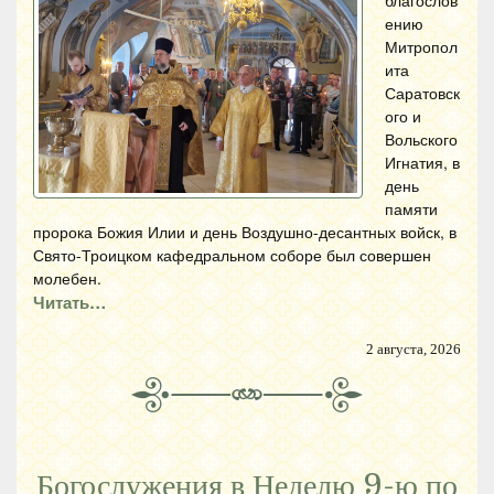
благослов
ению
Митропол
ита
Саратовск
ого и
Вольского
Игнатия, в
день
памяти
пророка Божия Илии и день Воздушно-десантных войск, в
Свято-Троицком кафедральном соборе был совершен
молебен.
Читать…
2 августа, 2026
Богослужения в Неделю 9-ю по