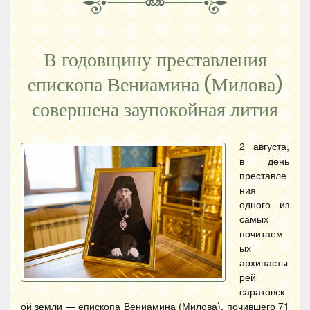
В годовщину преставления
епископа Вениамина (Милова)
совершена заупокойная лития
2 августа,
в день
преставле
ния
одного из
самых
почитаем
ых
архипасты
рей
саратовск
ой земли — епископа Вениамина (Милова), почившего 71