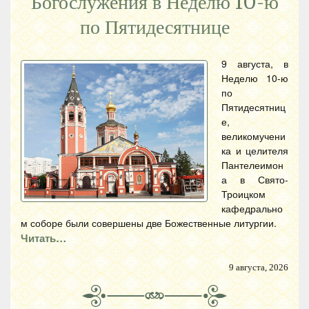
Богослужения в Неделю 10-ю
по Пятидесятнице
9 августа, в
Неделю 10-ю
по
Пятидесятниц
е,
великомучени
ка и целителя
Пантелеимон
а в Свято-
Троицком
кафедрально
м соборе были совершены две Божественные литургии.
Читать…
9 августа, 2026