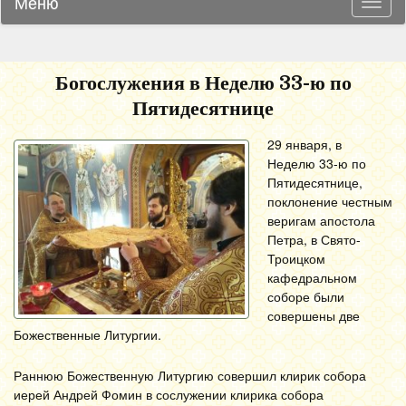
Меню
Навиг
Богослужения в Неделю 33-ю по
Пятидесятнице
29 января, в
Неделю 33-ю по
Пятидесятнице,
поклонение честным
веригам апостола
Петра, в Свято-
Троицком
кафедральном
соборе были
совершены две
Божественные Литургии.
Раннюю Божественную Литургию совершил клирик собора
иерей Андрей Фомин в сослужении клирика собора