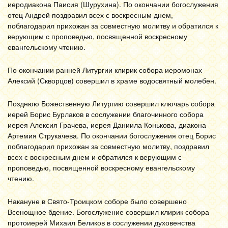
иеродиакона Паисия (Шурухина). По окончании богослужения
отец Андрей поздравил всех с воскресным днем,
поблагодарил прихожан за совместную молитву и обратился к
верующим с проповедью, посвященной воскресному
евангельскому чтению.
По окончании ранней Литургии клирик собора иеромонах
Алексий (Скворцов) совершил в храме водосвятный молебен.
Позднюю Божественную Литургию совершил ключарь собора
иерей Борис Бурлаков в сослужении благочинного собора
иерея Алексия Грачева, иерея Даниила Конькова, диакона
Артемия Струкачева. По окончании богослужения отец Борис
поблагодарил прихожан за совместную молитву, поздравил
всех с воскресным днем и обратился к верующим с
проповедью, посвященной воскресному евангельскому
чтению.
Накануне в Свято-Троицком соборе было совершено
Всенощное бдение. Богослужение совершил клирик собора
протоиерей Михаил Беликов в сослужении духовенства