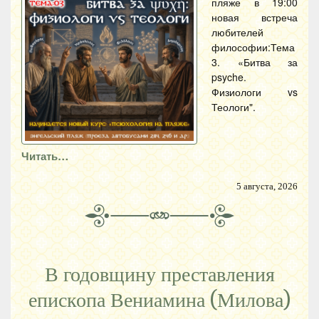
пляже в 19:00
новая встреча
любителей
философии:Тема
3. «Битва за
psyche.
Физиологи vs
Теологи".
Читать…
5 августа, 2026
В годовщину преставления
епископа Вениамина (Милова)