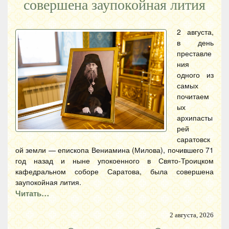
совершена заупокойная лития
2 августа,
в день
преставле
ния
одного из
самых
почитаем
ых
архипасты
рей
саратовск
ой земли — епископа Вениамина (Милова), почившего 71
год назад и ныне упокоенного в Свято-Троицком
кафедральном соборе Саратова, была совершена
заупокойная лития.
Читать…
2 августа, 2026