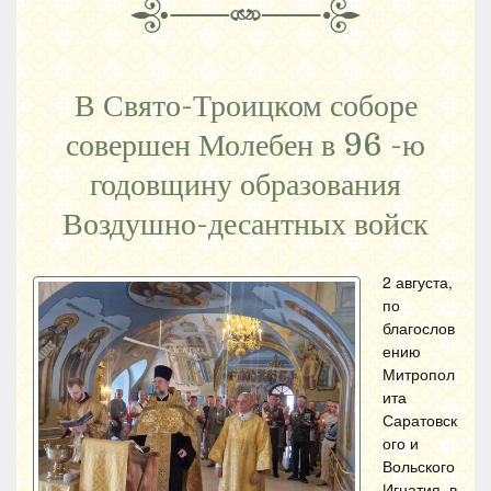
В Свято-Троицком соборе
совершен Молебен в 96 -ю
годовщину образования
Воздушно-десантных войск
2 августа,
по
благослов
ению
Митропол
ита
Саратовск
ого и
Вольского
Игнатия, в