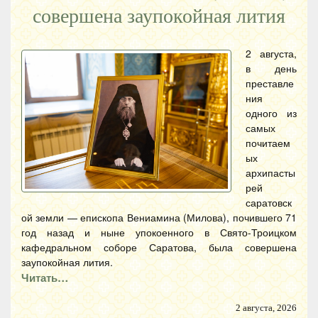
совершена заупокойная лития
2 августа,
в день
преставле
ния
одного из
самых
почитаем
ых
архипасты
рей
саратовск
ой земли — епископа Вениамина (Милова), почившего 71
год назад и ныне упокоенного в Свято-Троицком
кафедральном соборе Саратова, была совершена
заупокойная лития.
Читать…
2 августа, 2026