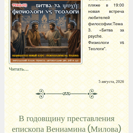
пляже в 19:00
новая встреча
любителей
философии:Тема
3. «Битва за
psyche.
Физиологи vs
Теологи".
Читать…
5 августа, 2026
В годовщину преставления
епископа Вениамина (Милова)