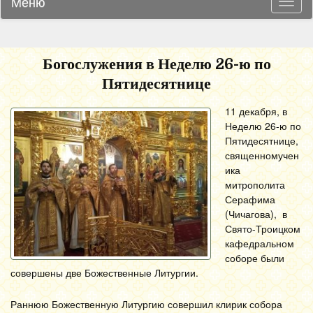
Меню
Навиг
Богослужения в Неделю 26-ю по
Пятидесятнице
11 декабря, в
Неделю 26-ю по
Пятидесятнице,
священномучен
ика
митрополита
Серафима
(Чичагова), в
Свято-Троицком
кафедральном
соборе были
совершены две Божественные Литургии.
Раннюю Божественную Литургию совершил клирик собора