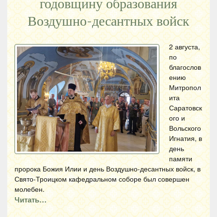
годовщину образования
Воздушно-десантных войск
2 августа,
по
благослов
ению
Митропол
ита
Саратовск
ого и
Вольского
Игнатия, в
день
памяти
пророка Божия Илии и день Воздушно-десантных войск, в
Свято-Троицком кафедральном соборе был совершен
молебен.
Читать…