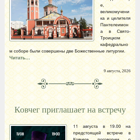
е,
великомучени
ка и целителя
Пантелеимон
а в Свято-
Троицком
кафедрально
м соборе были совершены две Божественные литургии.
Читать…
9 августа, 2026
Ковчег приглашает на встречу
11 августа в 19.00 на
предстоящей встрече в
Ковчеге поговорим о