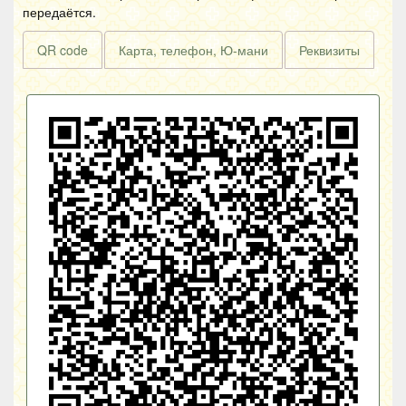
передаётся.
QR code
Карта, телефон, Ю-мани
Реквизиты