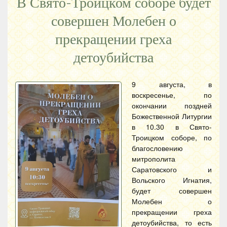
В Свято-Троицком соборе будет
совершен Молебен о
прекращении греха
детоубийства
9 августа, в
воскресенье, по
окончании поздней
Божественной Литургии
в 10.30 в Свято-
Троицком соборе, по
благословению
митрополита
Саратовского и
Вольского Игнатия,
будет совершен
Молебен о
прекращении греха
детоубийства, то есть