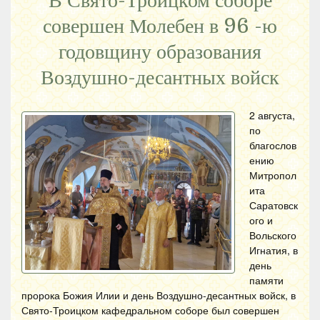
В Свято-Троицком соборе
совершен Молебен в 96 -ю
годовщину образования
Воздушно-десантных войск
2 августа,
по
благослов
ению
Митропол
ита
Саратовск
ого и
Вольского
Игнатия, в
день
памяти
пророка Божия Илии и день Воздушно-десантных войск, в
Свято-Троицком кафедральном соборе был совершен