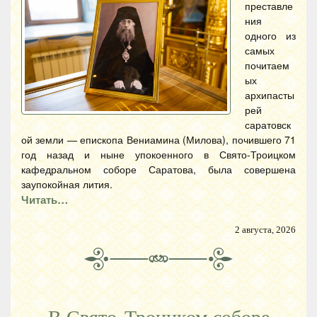
преставле
ния
одного из
самых
почитаем
ых
архипасты
рей
саратовск
ой земли — епископа Вениамина (Милова), почившего 71
год назад и ныне упокоенного в Свято-Троицком
кафедральном соборе Саратова, была совершена
заупокойная лития.
Читать…
2 августа, 2026