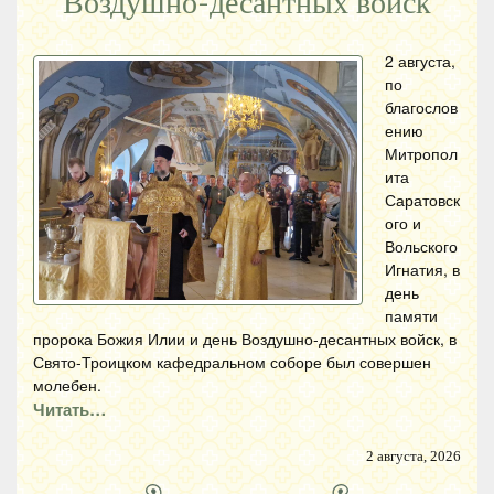
Воздушно-десантных войск
2 августа,
по
благослов
ению
Митропол
ита
Саратовск
ого и
Вольского
Игнатия, в
день
памяти
пророка Божия Илии и день Воздушно-десантных войск, в
Свято-Троицком кафедральном соборе был совершен
молебен.
Читать…
2 августа, 2026