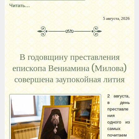
Читать…
5 августа, 2026
В годовщину преставления
епископа Вениамина (Милова)
совершена заупокойная лития
2 августа,
в день
преставле
ния
одного из
самых
почитаем