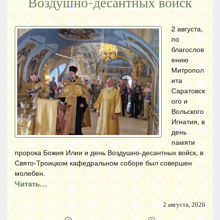
Воздушно-десантных войск
2 августа,
по
благослов
ению
Митропол
ита
Саратовск
ого и
Вольского
Игнатия, в
день
памяти
пророка Божия Илии и день Воздушно-десантных войск, в
Свято-Троицком кафедральном соборе был совершен
молебен.
Читать…
2 августа, 2026