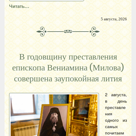
Читать…
5 августа, 2026
В годовщину преставления
епископа Вениамина (Милова)
совершена заупокойная лития
2 августа,
в день
преставле
ния
одного из
самых
почитаем