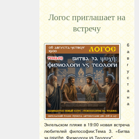
Логос приглашает на
встречу
6
а
в
г
у
с
т
а
н
а
Энгельском пляже в 19:00 новая встреча
любителей философии:Тема 3. «Битва
за psyche. Физиологи vs Теологи".