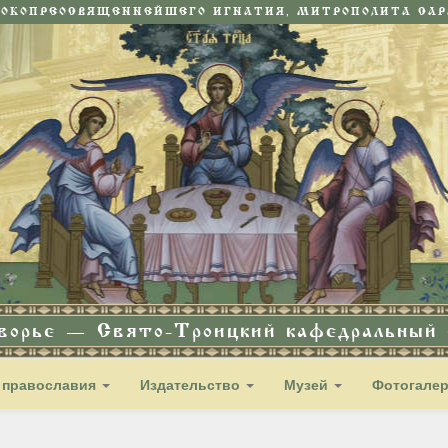
СОКОПРЕОСВЯЩЕННЕЙШЕГО ИГНАТИЯ, МИТРОПОЛИТА САРА
дворье — Свято-Троицкий кафедральный с
 православия
Издательство
Музей
Фотогале