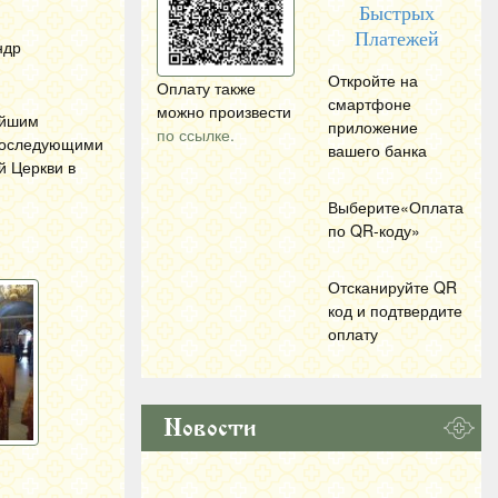
Быстрых
Платежей
ндр
Откройте на
Оплату также
смартфоне
можно произвести
ейшим
приложение
по ссылке.
 последующими
вашего банка
й Церкви в
Выберите«Оплата
по
QR
-коду»
Отсканируйте
QR
код и подтвердите
оплату
Новости