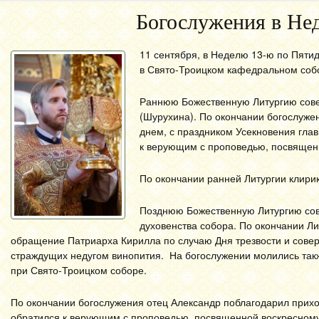
Богослужения в Не
11 сентября, в Неделю 13-ю по Пяти
в Свято-Троицком кафедральном соб
Раннюю Божественную Литургию сове
(Шурухина). По окончании богослуже
днем, с праздником Усекновения гла
к верующим с проповедью, посвященн
По окончании ранней Литургии клири
Позднюю Божественную Литургию сов
духовенства собора. По окончании Л
обращение Патриарха Кирилла по случаю Дня трезвости и сове
страждущих недугом винопития. На богослужении молились такж
при Свято-Троицком соборе.
По окончании богослужения отец Александр поблагодарил прихо
обратился к верующим с проповедью, посвященной воскресному