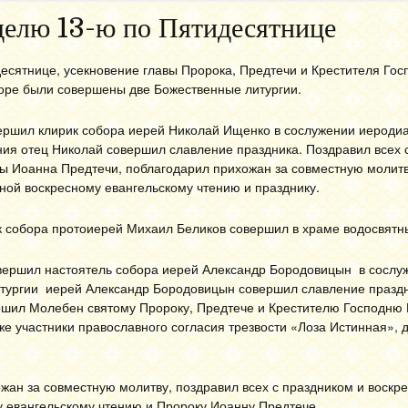
делю 13-ю по Пятидесятнице
десятнице, усекновение главы Пророка, Предтечи и Крестителя Гос
оре были совершены две Божественные литургии.
ршил клирик собора иерей Николай Ищенко в сослужении иероди
ния отец Николай совершил славление праздника. Поздравил всех 
вы Иоанна Предтечи, поблагодарил прихожан за совместную молитв
ой воскресному евангельскому чтению и празднику.
к собора протоиерей Михаил Беликов совершил в храме водосвятн
ершил настоятель собора иерей Александр Бородовицын в сослу
итургии иерей Александр Бородовицын совершил славление праздн
ршил Молебен святому Пророку, Предтече и Крестителю Господню 
е участники православного согласия трезвости «Лоза Истинная»,
жан за совместную молитву, поздравил всех с праздником и воскр
 евангельскому чтению и Пророку Иоанну Предтече.