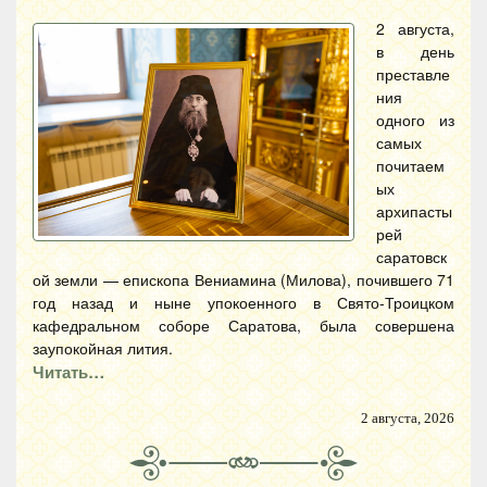
2 августа,
в день
преставле
ния
одного из
самых
почитаем
ых
архипасты
рей
саратовск
ой земли — епископа Вениамина (Милова), почившего 71
год назад и ныне упокоенного в Свято-Троицком
кафедральном соборе Саратова, была совершена
заупокойная лития.
Читать…
2 августа, 2026