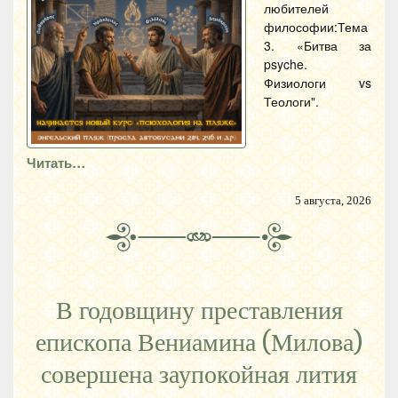
любителей
философии:Тема
3. «Битва за
psyche.
Физиологи vs
Теологи".
Читать…
5 августа, 2026
В годовщину преставления
епископа Вениамина (Милова)
совершена заупокойная лития