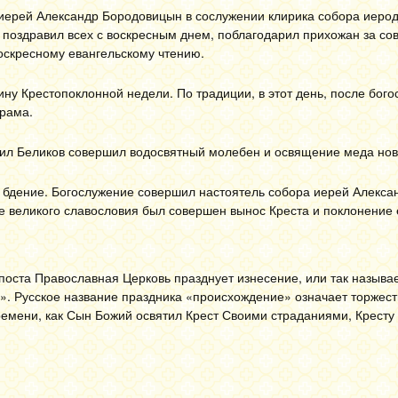
иерей Александр Бородовицын в сослужении клирика собора иеро
 поздравил всех с воскресным днем, поблагодарил прихожан за со
оскресному евангельскому чтению.
ну Крестопоклонной недели. По традиции, в этот день, после бого
храма.
аил Беликов совершил водосвятный молебен и освящение меда нов
бдение. Богослужение совершил настоятель собора иерей Алекса
е великого славословия был совершен вынос Креста и поклонение 
о поста Православная Церковь празднует изнесение, или так назыв
. Русское название праздника «происхождение» означает торжес
ремени, как Сын Божий освятил Крест Своими страданиями, Кресту