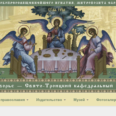
СОКОПРЕОСВЯЩЕННЕЙШЕГО ИГНАТИЯ, МИТРОПОЛИТА САРА
дворье — Свято-Троицкий кафедральный с
 православия
Издательство
Музей
Фотогале