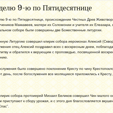
делю 9-ю по Пятидесятнице
делю 9-ю по Пятидесятнице, происхождение Честных Древ Животво
чеников Маккавеев, матери их Соломонии и учителя их Елеазара, 
льном соборе были совершены две Божественные литургии.
ную Литургию совершил клирик собора иеромонах Алексий (Сквор
ужения отец Алексий поздравил всех с воскресным днем, поблагод
литву и обратился к верующим с проповедью, посвященной воскре
ению.
ослужения было совершено поклонение Кресту по чину Крестопокл
от день, после богослужения все молящиеся приложились к Кресту,
 клирик собора протоиерей Михаил Беликов совершил Чин малого 
и приступают к сбору урожая, и с этого дня благословляется вкуше
пас”.