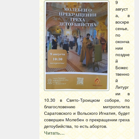
9
август
а, в
воскре
сенье,
по
оконча
нии
поздне
й
Божес
твенно
й
Литург
ии в
10.30 в Свято-Троицком соборе, по
благословению митрополита
Саратовского и Вольского Игнатия, будет
совершен Молебен о прекращении греха
детоубийства, то есть абортов.
Читать…