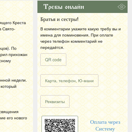
Требы онлайн
Братья и сестры!
рящего Креста
в Свято-
В комментарии укажите какую требу вы и
имена для поминовения. При оплате
через телефон комментарий не
передаётся.
цов). По
арил прихожан
QR code
сному
онной недели.
Карта, телефон, Ю-мани
 который
Реквизиты
освящения
ние его нового
Оплата через
Систему