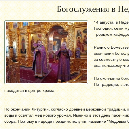
Богослужения в Не
14 августа, в Не
Господня, семи му
Троицком кафедра
Раннюю Божествен
окончании богосл
за совместную мо
евангельскому чт
По окончании бог
По традиции, в эт
находится в центре храма.
По окончании Литургии, согласно древней церковной традиции,
воды и освятил мед нового урожая. Именно в этот день пасечник
сбора. Поэтому в народе праздник получил название “Медовый С