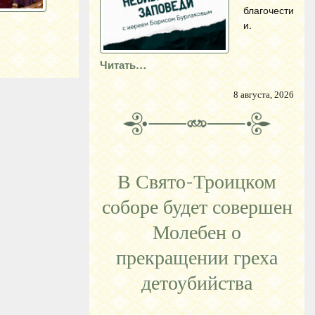
благочести
и.
Читать…
8 августа, 2026
В Свято-Троицком
соборе будет совершен
Молебен о
прекращении греха
детоубийства