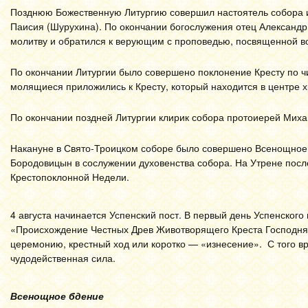
Позднюю Божественную Литургию совершил настоятель собора 
Паисия (Шурухина). По окончании богослужения отец Александр
молитву и обратился к верующим с проповедью, посвященной в
По окончании Литургии было совершено поклонение Кресту по чи
молящиеся приложились к Кресту, который находится в центре 
По окончании поздней Литургии клирик собора протоиерей Мих
Накануне в Свято-Троицком соборе было совершено Всенощное 
Бородовицын в сослужении духовенства собора.
На Утрене посл
Крестопоклонной Недели.
4 августа начинается Успенский пост. В первый день Успенског
«Происхождение Честных Древ Животворящего Креста Господня»
церемонию, крестный ход или коротко — «изнесение». С того в
чудодейственная сила.
Всенощное бдение