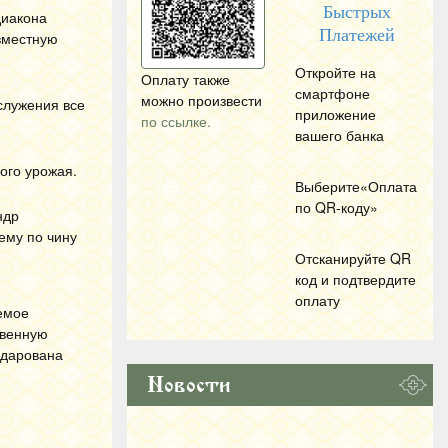
Быстрых
диакона
Платежей
вместную
Откройте на
Оплату также
смартфоне
можно произвести
служения все
приложение
по ссылке.
вашего банка
ого урожая.
Выберите«Оплата
по
QR
-коду»
ндр
ему по чину
Отсканируйте
QR
код и подтвердите
оплату
аемое
твенную
 дарована
Новости