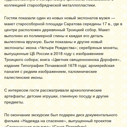
коллекцией старообрядческой металлопластики.
Гостям показали один из новых новый экспонатов музея —
макет старособорной площади Саратова середины 17 в., где в
центре расположен деревянный Троицкий собор. Макет
выполнен из полимерной глины и каждая его деталь
вылеплена вручную. Были показаны и другие новый
экспонаты: икона «Четыре Рождества»; серебряные монеты,
выпущенные ЦБ России в 2018 году с изображением
Троицкого собора; книга «Цветник священноинока Дорофея»,
издание Типографии Почаевской 1678 года; архиерейская
панагия с редким изображением, паломнические
палестинские иконы.
С интересом гости рассматривали археологические
артефакты: детские игрушки, глиняную посуду и другие
предметы.
По окончании экскурсии был подарен диск документального
фильма «Надежда на спасение», выпущенный проектом
«Сохраненная культура» (Санкт-Петербург).