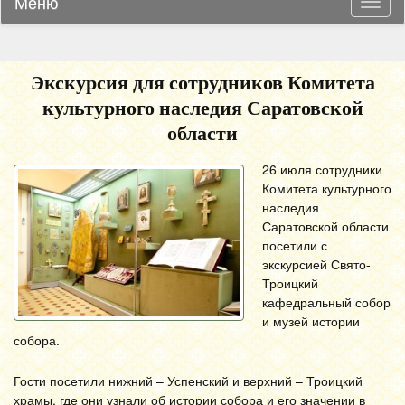
Меню
Навиг
Экскурсия для сотрудников Комитета
культурного наследия Саратовской
области
26 июля сотрудники
Комитета культурного
наследия
Саратовской области
посетили с
экскурсией Свято-
Троицкий
кафедральный собор
и музей истории
собора.
Гости посетили нижний – Успенский и верхний – Троицкий
храмы, где они узнали об истории собора и его значении в