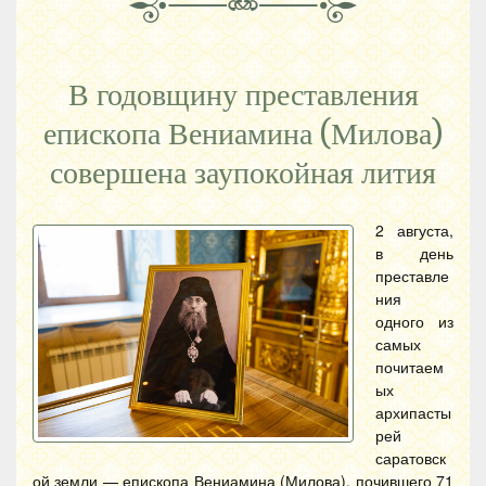
В годовщину преставления
епископа Вениамина (Милова)
совершена заупокойная лития
2 августа,
в день
преставле
ния
одного из
самых
почитаем
ых
архипасты
рей
саратовск
ой земли — епископа Вениамина (Милова), почившего 71