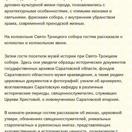
духовно-культурной жизни города, познакомились с
архитектурными особенностями, с чтимыми иконами и
святынями, фресками собора, с внутренним убранством
храма, современной приходской жизнью.
На колокольне Свято-Троицкого собора гостям рассказали о
колоколах и колокольном звоне.
Затем гости посетили музей истории при Свято-Троицком
соборе. Здесь они увидели образцы исторических документов
государственных архивов Саратовской области, фондов
Саратовского областного музея краеведения, а также редких
церковных документов и фотографий; узнали об архиереях,
возглавлявших Саратовскую кафедру в различные
исторические периоды, священнослужителях, служивших
Церкви Христовой, о новомучениках Саратовской епархии.
В комнате-ризнице гостям рассказали об иконах, церковной
утвари, облачениях священнослужителей, уникальных
старопечатных и рукописных книгах, представляющих
художественную и историческую ценность, познакомили c