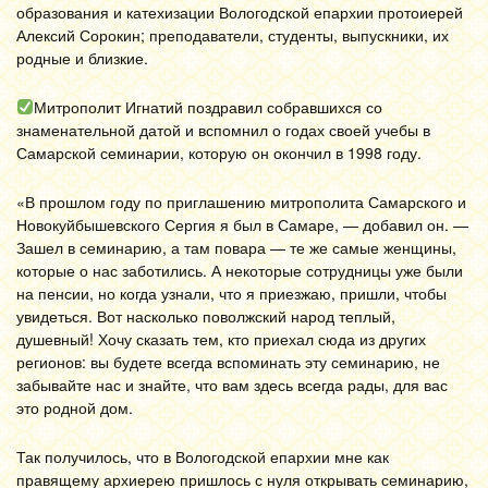
образования и катехизации Вологодской епархии протоиерей
Алексий Сорокин; преподаватели, студенты, выпускники, их
родные и близкие.
Митрополит Игнатий поздравил собравшихся со
знаменательной датой и вспомнил о годах своей учебы в
Самарской семинарии, которую он окончил в 1998 году.
«В прошлом году по приглашению митрополита Самарского и
Новокуйбышевского Сергия я был в Самаре, — добавил он. —
Зашел в семинарию, а там повара — те же самые женщины,
которые о нас заботились. А некоторые сотрудницы уже были
на пенсии, но когда узнали, что я приезжаю, пришли, чтобы
увидеться. Вот насколько поволжский народ теплый,
душевный! Хочу сказать тем, кто приехал сюда из других
регионов: вы будете всегда вспоминать эту семинарию, не
забывайте нас и знайте, что вам здесь всегда рады, для вас
это родной дом.
Так получилось, что в Вологодской епархии мне как
правящему архиерею пришлось с нуля открывать семинарию,