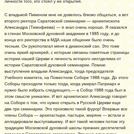
личности того, кто стоял у ее открытия.
С владыкой Пименом мне не довелось близко общаться, а вот
второго ректора Саратовской семинарии — архиепископа
Александра (Тимофеева) — я знал очень хорошо. Я оказался
в стенах Московской духовной академии в 1985 году, и до
конца его ректорства в МДА наше общение было очень
тесным. Он рукополагал меня в диаконский сан. Это тоже
очень яркий архиерей, с которым связаны памятные страницы
истории нашей Церкви и личность которого неотделима от
истории Саратовской духовной семинарии. Помню
выступление владыки Александра, тогда председателя
Учебного комитета, на Поместном Соборе 1988 года. До этого
Соборы проходили только тогда, когда умирал Патриарх и
нужно было избрать следующего,— а Собор 1988 года был в
этом смысле уникален. И вот архиепископ Александр говорит
на Соборе о том, что нужно открыть в Русской Церкви еще
две-три семинарии. Это произвело такой фурор! Впервые все
члены Собора — архипастыри, пастыри, миряне — встали и
аплодировали выступавшему. И вот такой человек потом эту
традицию Московской духовной школы прежних десятилетий
перенес в Саратовскую семинарию. Это еще одна очень