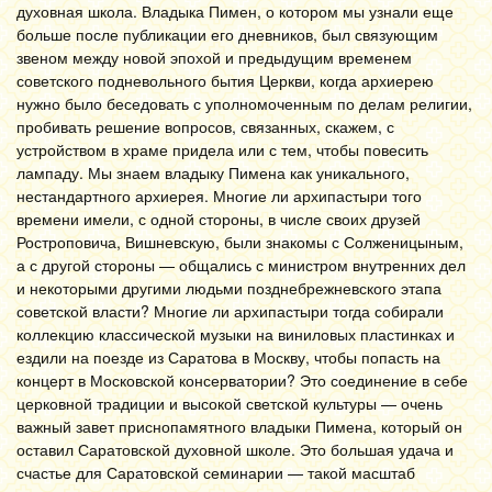
духовная школа. Владыка Пимен, о котором мы узнали еще
больше после публикации его дневников, был связующим
звеном между новой эпохой и предыдущим временем
советского подневольного бытия Церкви, когда архиерею
нужно было беседовать с уполномоченным по делам религии,
пробивать решение вопросов, связанных, скажем, с
устройством в храме придела или с тем, чтобы повесить
лампаду. Мы знаем владыку Пимена как уникального,
нестандартного архиерея. Многие ли архипастыри того
времени имели, с одной стороны, в числе своих друзей
Ростроповича, Вишневскую, были знакомы с Солженицыным,
а с другой стороны — общались с министром внутренних дел
и некоторыми другими людьми позднебрежневского этапа
советской власти? Многие ли архипастыри тогда собирали
коллекцию классической музыки на виниловых пластинках и
ездили на поезде из Саратова в Москву, чтобы попасть на
концерт в Московской консерватории? Это соединение в себе
церковной традиции и высокой светской культуры — очень
важный завет приснопамятного владыки Пимена, который он
оставил Саратовской духовной школе. Это большая удача и
счастье для Саратовской семинарии — такой масштаб