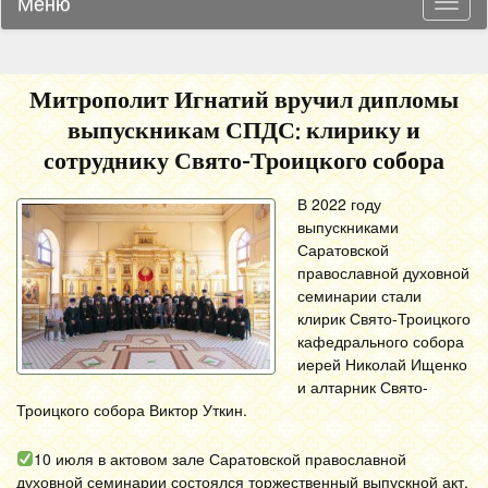
Меню
Навиг
Митрополит Игнатий вручил дипломы
выпускникам СПДС: клирику и
сотруднику Свято-Троицкого собора
В 2022 году
выпускниками
Саратовской
православной духовной
семинарии стали
клирик Свято-Троицкого
кафедрального собора
иерей Николай Ищенко
и алтарник Свято-
Троицкого собора Виктор Уткин.
10 июля в актовом зале Саратовской православной
духовной семинарии состоялся торжественный выпускной акт,