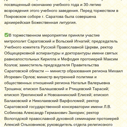
посвященный окончанию учебного года и 30-летию
возрождения этого учебного заведения. Перед торжеством в
Покровском соборе г. Саратова была совершена
архиерейская Божественная литургия.
В торжественном мероприятии приняли участие
митрополит Саратовский и Вольский Игнатий; председатель
Учебного комитета Русской Православной Церкви, ректор
Общецерковной аспирантуры и докторантуры имени святых
равноапостольных Кирилла и Мефодия протоиерей Максим
Козлов; заместитель председателя Правительства
Саратовской области — министр образования региона Михаил
Игоревич Орлов; министр внутренней политики и
общественных отношений региона Наталья Валерьевна
Трошина; епископ Балашовский и Ртищевский Тарасий;
епископ Урюпинский и Новоаннинский Елисей; епископ
Балаковский и Николаевский Варфоломей; ректор
Саратовской государственной консерватории имени Л.В.
Собинова Александр Германович Занорин; ректор
Вологодской православной духовной семинарии протоиерей
Алексий Ольховников; руководитель отдела религиозного