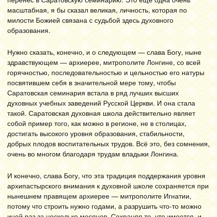
масштабная, я бы сказал великая, личность, которая по
милости Божией связана с судьбой здесь духовного
образования.
Нужно сказать, конечно, и о следующем — слава Богу, ныне
здравствующем — архиерее, митрополите Лонгине, со всей
горячностью, последовательностью и цельностью его натуры
посвятившем себя в значительной мере тому, чтобы
Саратовская семинария встала в ряд лучших высших
духовных учебных заведений Русской Церкви. И она стала
такой. Саратовская духовная школа действительно являет
собой пример того, как можно в регионе, не в столицах,
достигать высокого уровня образования, стабильности,
добрых плодов воспитательных трудов. Всё это, без сомнения,
очень во многом благодаря трудам владыки Лонгина.
И конечно, слава Богу, что эта традиция поддержания уровня
архипастырского внимания к духовной школе сохраняется при
нынешнем правящем архиерее — митрополите Игнатии,
потому что строить нужно годами, а разрушить что-то можно
иной раз за несколько месяцев. Сохраняя то, что имеется, и