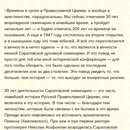
«Времена и сроки в Православной Церкви, и вообще в
христианстве, парадоксальны. Мы сейчас отмечаем 30 лет
возрождения семинарии в новейшее время, а пройдет
несколько лет — и будем отмечать 200 лет со времени ее
основания. А еще в 1947 году состоялось ее второе открытие,
и в нынешнем году это тоже юбилей. И всё это переплетается
в вечности в нечто единое — в то, что является в вечности
иконой Саратовской духовной семинарии. И это повод не
просто для той или иной исторической конференции — для
того чтобы обозреть, что было сделано за последние
десятилетия или за два столетия. Это повод увидеть то, что
больше, чем история — то, что выходит за конкретные реалии.
30 лет деятельности Саратовской семинарии — это часть
новейшей истории Русской Православной Церкви, она
включена в эту историю. В том числе — благодаря тем
личностям, которые были связаны с ее бытием в это время.
Прежде всего невозможно не вспомнить архиепископа
Пимена (Хмелевского). При нем и при первом ректоре
протоиерее Николае Агафонове возродилась Саратовская