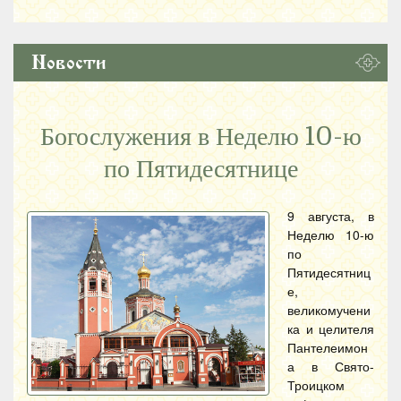
Новости
Богослужения в Неделю 10-ю
по Пятидесятнице
9 августа, в
Неделю 10-ю
по
Пятидесятниц
е,
великомучени
ка и целителя
Пантелеимон
а в Свято-
Троицком