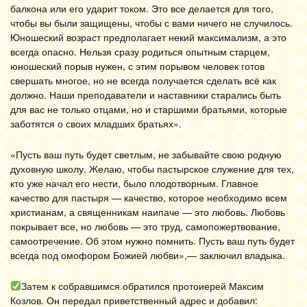
балкона или его ударит током. Это все делается для того,
чтобы вы были защищены, чтобы с вами ничего не случилось.
Юношеский возраст предполагает некий максимализм, а это
всегда опасно. Нельзя сразу родиться опытным старцем,
юношеский порыв нужен, с этим порывом человек готов
свершать многое, но не всегда получается сделать всё как
должно. Наши преподаватели и наставники старались быть
для вас не только отцами, но и старшими братьями, которые
заботятся о своих младших братьях».
«Пусть ваш путь будет светлым, не забывайте свою родную
духовную школу. Желаю, чтобы пастырское служение для тех,
кто уже начал его нести, было плодотворным. Главное
качество для пастыря — качество, которое необходимо всем
христианам, а священникам наипаче — это любовь. Любовь
покрывает все, но любовь — это труд, самопожертвование,
самоотречение. Об этом нужно помнить. Пусть ваш путь будет
всегда под омофором Божией любви»,— заключил владыка.
Затем к собравшимся обратился протоиерей Максим
Козлов. Он передал приветственный адрес и добавил: