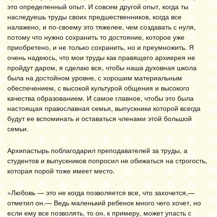
это определенный опыт. И совсем другой опыт, когда ты
наследуешь труды своих предшественников, когда все
налажено, и по-своему это тяжелее, чем создавать с нуля,
потому что нужно сохранить то достояние, которое уже
приобретено, и не только сохранить, но и преумножить. Я
очень надеюсь, что мои труды как правящего архиерея не
пройдут даром, я сделаю все, чтобы наша духовная школа
была на достойном уровне, с хорошим материальным
обеспечением, с высокой культурой общения и высокого
качества образованием. И самое главное, чтобы это была
настоящая православная семья, выпускники которой всегда
будут ее вспоминать и оставаться членами этой большой
семьи.
Архипастырь поблагодарил преподавателей за труды, а
студентов и выпускников попросил не обижаться на строгость,
которая порой тоже имеет место.
«Любовь — это не когда позволяется все, что захочется,—
отметил он.— Ведь маленький ребенок много чего хочет, но
если ему все позволять, то он, к примеру, может упасть с