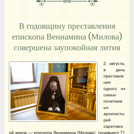
В годовщину преставления
епископа Вениамина (Милова)
совершена заупокойная лития
2 августа,
в день
преставле
ния
одного из
самых
почитаем
ых
архипасты
рей
саратовск
ой земли — епископа Вениамина (Милова), почившего 71