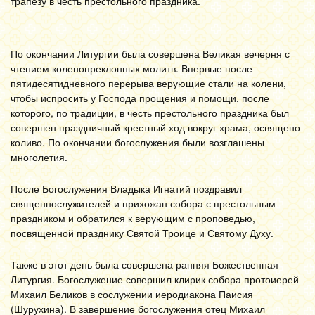
трапезу в честь престольного праздника.
По окончании Литургии была совершена Великая вечерня с
чтением коленопреклонных молитв. Впервые после
пятидесятидневного перерыва верующие стали на колени,
чтобы испросить у Господа прощения и помощи, после
которого, по традиции, в честь престольного праздника был
совершен праздничный крестный ход вокруг храма, освящено
коливо. По окончании богослужения были возглашены
многолетия.
После Богослужения Владыка Игнатий поздравил
священнослужителей и прихожан собора с престольным
праздником и обратился к верующим с проповедью,
посвященной празднику Святой Троице и Святому Духу.
Также в этот день была совершена ранняя Божественная
Литургия. Богослужение совершил клирик собора протоиерей
Михаил Беликов в сослужении иеродиакона Паисия
(Шурухина). В завершение богослужения отец Михаил