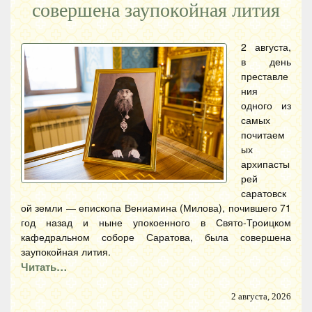
совершена заупокойная лития
2 августа,
в день
преставле
ния
одного из
самых
почитаем
ых
архипасты
рей
саратовск
ой земли — епископа Вениамина (Милова), почившего 71
год назад и ныне упокоенного в Свято-Троицком
кафедральном соборе Саратова, была совершена
заупокойная лития.
Читать…
2 августа, 2026