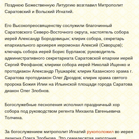
Позднюю Божественную Литургию возглавил Митрополит
Саратовский и Вольский Игнатий.
Его Высокопреосвященству сослужили благочинный
Саратовского Северо-Восточного округа, настоятель собора
иерей Александр Бородовицын; клирик собора, секретарь
епархиального архиерея иеромонах Алексий (Скворцов);
ключарь собора иерей Борис Бурлаков; руководитель
административного секретариата Саратовской епархии иерей
Сергий Феофанов; клирики собора иерей Николай Ищенко и
протодиакон Александр Пушкарёв; клирик Казанского храма г.
Саратова протодиакон Олег Дроздов; клирик храма святого
пророка Божия Илии на Ильинской площади города Саратова
диакон Олег Злобнов.
Богослужебные песнопения исполнил праздничный хор
собора под руководством регента Михаила Евгеньевича
Толчина.
За богослужением митрополит Игнатий
рукоположил
во иерея
диакона Олега Злобнова. Это семидесятая хиротония,