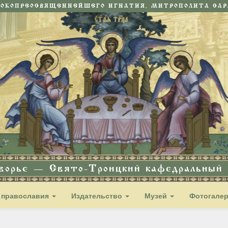
СОКОПРЕОСВЯЩЕННЕЙШЕГО ИГНАТИЯ, МИТРОПОЛИТА САРА
дворье — Свято-Троицкий кафедральный с
 православия
Издательство
Музей
Фотогале