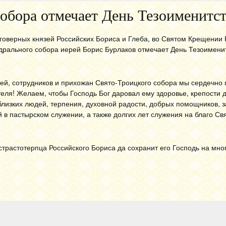
обора отмечает День Тезоименитст
говерных князей Российских Бориса и Глеба, во Святом Крещении
дрального собора иерей Борис Бурлаков отмечает День Тезоимени
ей, сотрудников и прихожан Свято-Троицкого собора мы сердечно
еля!
Желаем, чтобы Господь Бог даровал ему здоровье, крепости 
близких людей, терпения, духовной радости, добрых помощников,
з
 в пастырском служении,
а также долгих лет служения на благо Св
страстотерпца Российского Бориса да сохранит его Господь на мно