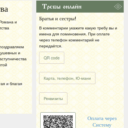
Требы онлайн
ва
Братья и сестры!
 Романа и
тства
В комментарии укажите какую требу вы и
имена для поминовения. При оплате
через телефон комментарий не
передаётся.
 поздравляем
душевных и
QR code
аступничества
ятой
Карта, телефон, Ю-мани
гая и благая
Реквизиты
Оплата через
Систему