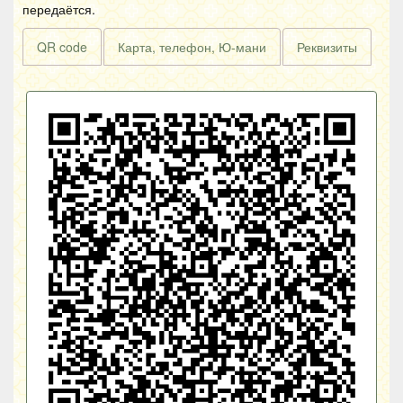
передаётся.
QR code
Карта, телефон, Ю-мани
Реквизиты