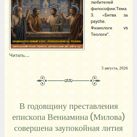
любителей
философии:Тема
3. «Битва за
psyche.
Физиологи vs
Теологи".
Читать…
5 августа, 2026
В годовщину преставления
епископа Вениамина (Милова)
совершена заупокойная лития