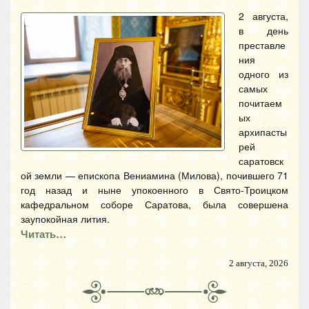
2 августа,
в день
преставле
ния
одного из
самых
почитаем
ых
архипасты
рей
саратовск
ой земли — епископа Вениамина (Милова), почившего 71
год назад и ныне упокоенного в Свято-Троицком
кафедральном соборе Саратова, была совершена
заупокойная лития.
Читать…
2 августа, 2026