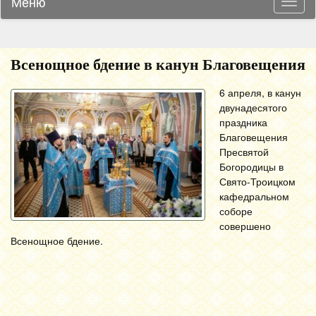
Меню
Навиг
Всенощное бдение в канун Благовещения
6 апреля, в канун
двунадесятого
праздника
Благовещения
Пресвятой
Богородицы в
Свято-Троицком
кафедральном
соборе
совершено
Всенощное бдение.