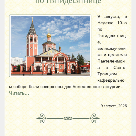
по Пятидесятнице
9 августа, в
Неделю 10-ю
по
Пятидесятниц
е,
великомучени
ка и целителя
Пантелеимон
а в Свято-
Троицком
кафедрально
м соборе были совершены две Божественные литургии.
Читать…
9 августа, 2026