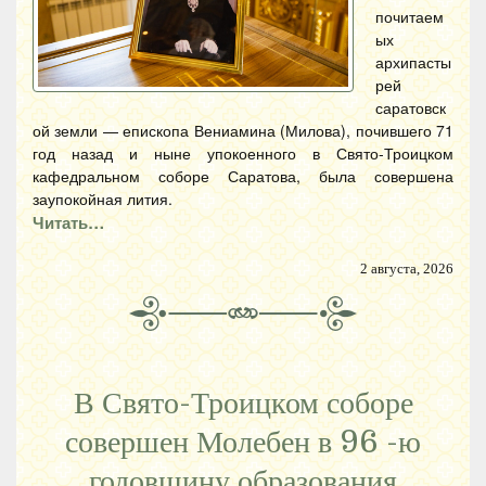
почитаем
ых
архипасты
рей
саратовск
ой земли — епископа Вениамина (Милова), почившего 71
год назад и ныне упокоенного в Свято-Троицком
кафедральном соборе Саратова, была совершена
заупокойная лития.
Читать…
2 августа, 2026
В Свято-Троицком соборе
совершен Молебен в 96 -ю
годовщину образования