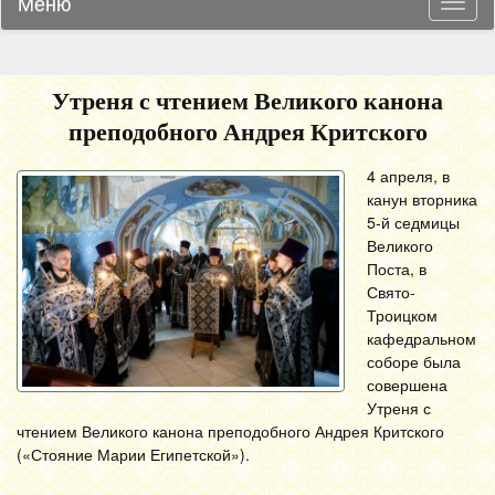
Меню
Навиг
Утреня с чтением Великого канона
преподобного Андрея Критского
4 апреля, в
канун вторника
5-й седмицы
Великого
Поста, в
Свято-
Троицком
кафедральном
соборе была
совершена
Утреня с
чтением Великого канона преподобного Андрея Критского
(«Стояние Марии Египетской»).