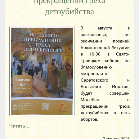
прекращении греха
детоубийства
9 августа, в
воскресенье, по
окончании поздней
Божественной Литургии
в 10.30 в Свято-
Троицком соборе, по
благословению
митрополита
Саратовского и
Вольского Игнатия,
будет совершен
Молебен о
прекращении греха
детоубийства, то есть
абортов.
Читать…
7 августа, 2026