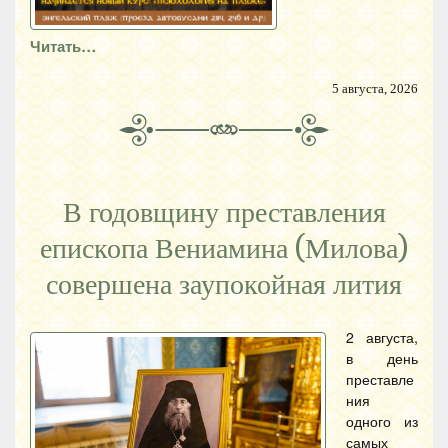
Читать…
5 августа, 2026
В годовщину преставления
епископа Вениамина (Милова)
совершена заупокойная лития
2 августа,
в день
преставле
ния
одного из
самых