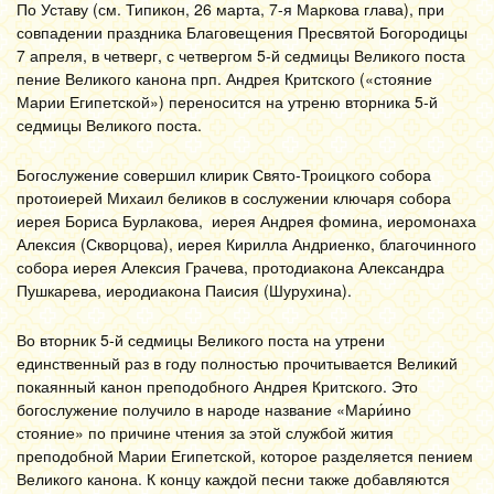
По Уставу (см. Типикон, 26 марта, 7-я Маркова глава), при
совпадении праздника Благовещения Пресвятой Богородицы
7 апреля, в четверг, с четвергом 5-й седмицы Великого поста
пение Великого канона прп. Андрея Критского («стояние
Марии Египетской») переносится на утреню вторника 5-й
седмицы Великого поста.
Богослужение совершил клирик Свято-Троицкого собора
протоиерей Михаил беликов в сослужении ключаря собора
иерея Бориса Бурлакова, иерея Андрея фомина, иеромонаха
Алексия (Скворцова), иерея Кирилла Андриенко, благочинного
собора иерея Алексия Грачева, протодиакона Александра
Пушкарева, иеродиакона Паисия (Шурухина).
Во вторник 5-й седмицы Великого поста на утрени
единственный раз в году полностью прочитывается Великий
покаянный канон преподобного Андрея Критского. Это
богослужение получило в народе название «Мари́ино
стояние» по причине чтения за этой службой жития
преподобной Марии Египетской, которое разделяется пением
Великого канона. К концу каждой песни также добавляются