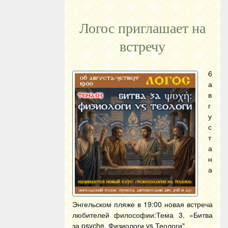
Логос приглашает на
встречу
6
а
в
г
у
с
т
а
н
а
Энгельском пляже в 19:00 новая встреча
любителей философии:Тема 3. «Битва
за psyche. Физиологи vs Теологи".