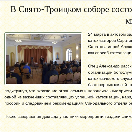
В Свято-Троицком соборе состо
м
24 марта в актовом з
катехизаторов Сарато
Саратова иерей Алекс
как способ катехизаци
Отец Александр расск
организации богослуж
катехизического служ
благоверных князей-с
подчеркнул, что вхождение оглашаемых и новоначальных христ
одной из важнейших составляющих успешной катехизации, наря
пособий и следованием рекомендациям Синодального отдела ре
После завершения доклада участники мероприятия задали спик