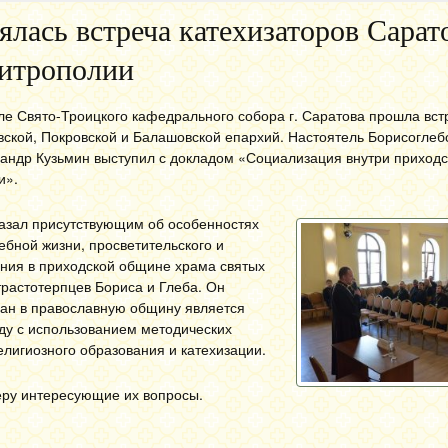
ялась встреча катехизаторов Сарат
итрополии
але Свято-Троицкого кафедрального собора г. Саратова прошла вст
вской, Покровской и Балашовской епархий. Настоятель Борисоглеб
андр Кузьмин выступил с докладом «Социализация внутри приход
и».
азал присутствующим об особенностях
ебной жизни, просветительского и
ения в приходской общине храма святых
трастотерпцев Бориса и Глеба. Он
иан в православную общину является
ду с использованием методических
лигиозного образования и катехизации.
еру интересующие их вопросы.