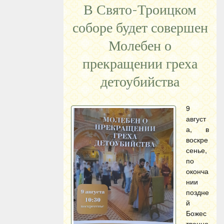
В Свято-Троицком
соборе будет совершен
Молебен о
прекращении греха
детоубийства
9
август
а, в
воскре
сенье,
по
оконча
нии
поздне
й
Божес
твенно