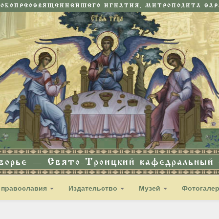
СОКОПРЕОСВЯЩЕННЕЙШЕГО ИГНАТИЯ, МИТРОПОЛИТА САРА
дворье — Свято-Троицкий кафедральный с
 православия
Издательство
Музей
Фотогале