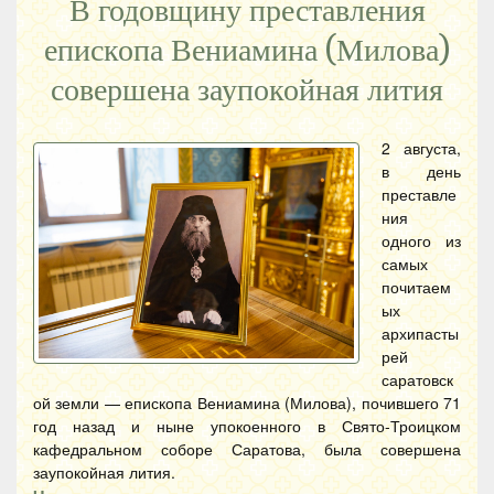
В годовщину преставления
епископа Вениамина (Милова)
совершена заупокойная лития
2 августа,
в день
преставле
ния
одного из
самых
почитаем
ых
архипасты
рей
саратовск
ой земли — епископа Вениамина (Милова), почившего 71
год назад и ныне упокоенного в Свято-Троицком
кафедральном соборе Саратова, была совершена
заупокойная лития.