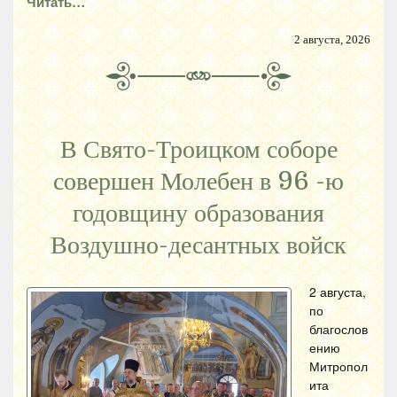
Читать…
2 августа, 2026
В Свято-Троицком соборе
совершен Молебен в 96 -ю
годовщину образования
Воздушно-десантных войск
2 августа,
по
благослов
ению
Митропол
ита