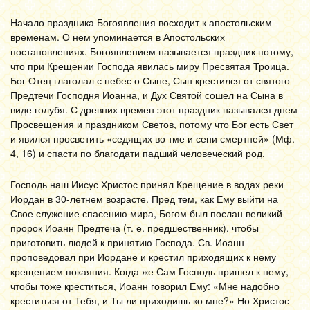
Начало праздника Богоявления восходит к апостольским
временам. О нем упоминается в Апостольских
постановлениях. Богоявлением называется праздник потому,
что при Крещении Господа явилась миру Пресвятая Троица.
Бог Отец глаголал с небес о Сыне, Сын крестился от святого
Предтечи Господня Иоанна, и Дух Святой сошел на Сына в
виде голубя. С древних времен этот праздник назывался днем
Просвещения и праздником Светов, потому что Бог есть Свет
и явился просветить «седящих во тме и сени смертней» (Мф.
4, 16) и спасти по благодати падший человеческий род.
Господь наш Иисус Христос принял Крещение в водах реки
Иордан в 30-летнем возрасте. Пред тем, как Ему выйти на
Свое служение спасению мира, Богом был послан великий
пророк Иоанн Предтеча (т. е. предшественник), чтобы
приготовить людей к принятию Господа. Св. Иоанн
проповедовал при Иордане и крестил приходящих к нему
крещением покаяния. Когда же Сам Господь пришел к нему,
чтобы тоже креститься, Иоанн говорил Ему: «Мне надобно
креститься от Тебя, и Ты ли приходишь ко мне?» Но Христос