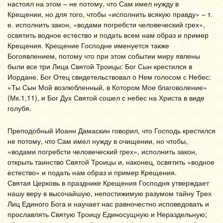
настоял на этом – не потому, что Сам имел нужду в
Крещении, но для того, чтобы «исполнить всякую правду» – т.
е. исполнить закон, «водами погребсти человеческий грех»,
освятить водное естество и подать всем нам образ и пример
Крещения. Крещение Господне именуется также
Богоявлением, потому что при этом событии миру явлены
были все три Лица Святой Троицы: Бог Сын крестился в
Иордане, Бог Отец свидетельствовал о Нем голосом с Небес:
«Ты Сын Мой возлюбленный, в Котором Мое благоволение»
(Мк.1,11), и Бог Дух Святой сошел с небес на Христа в виде
голубя.
Преподобный Иоанн Дамаскин говорил, что Господь крестился
не потому, что Сам имел нужду в очищении, но чтобы,
«водами погребсти человеческий грех», исполнить закон,
открыть таинство Святой Троицы и, наконец, освятить «водное
естество» и подать нам образ и пример Крещения.
Святая Церковь в празднике Крещения Господня утверждает
нашу веру в высочайшую, непостижимую разумом тайну Трех
Лиц Единого Бога и научает нас равночестно исповедовать и
прославлять Святую Троицу Единосущную и Нераздельную;