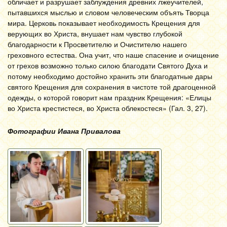
обличает и разрушает заблуждения древних лжеучителей,
пытавшихся мыслью и словом человеческим объять Творца
мира. Церковь показывает необходимость Крещения для
верующих во Христа, внушает нам чувство глубокой
благодарности к Просветителю и Очистителю нашего
греховного естества. Она учит, что наше спасение и очищение
от грехов возможно только силою благодати Святого Духа и
потому необходимо достойно хранить эти благодатные дары
святого Крещения для сохранения в чистоте той драгоценной
одежды, о которой говорит нам праздник Крещения: «Елицы
во Христа крестистеся, во Христа облекостеся» (Гал. 3, 27).
Фотографии Ивана Привалова