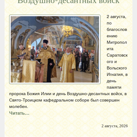
Воздушно-десантных войск
2 августа,
по
благослов
ению
Митропол
ита
Саратовск
ого и
Вольского
Игнатия, в
день
памяти
пророка Божия Илии и день Воздушно-десантных войск, в
Свято-Троицком кафедральном соборе был совершен
молебен.
Читать…
2 августа, 2026