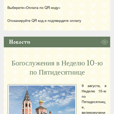
Выберите«Оплата по
QR
-коду»
Отсканируйте
QR
код и подтвердите оплату
Новости
Богослужения в Неделю 10-ю
по Пятидесятнице
9 августа, в
Неделю 10-ю
по
Пятидесятниц
е,
великомучени