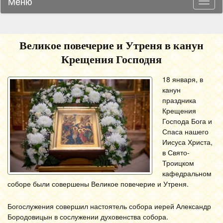
Меню
Навиг
Великое повечерие и Утреня в канун
Крещения Господня
18 января, в
канун
праздника
Крещения
Господа Бога и
Спаса нашего
Иисуса Христа,
в Свято-
Троицком
кафедральном
соборе были совершены Великое повечерие и Утреня.
Богослужения совершил настоятель собора иерей Александр
Бородовицын в сослужении духовенства собора.