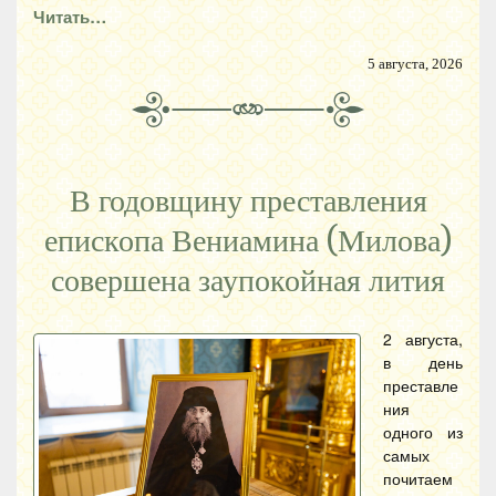
Читать…
5 августа, 2026
В годовщину преставления
епископа Вениамина (Милова)
совершена заупокойная лития
2 августа,
в день
преставле
ния
одного из
самых
почитаем