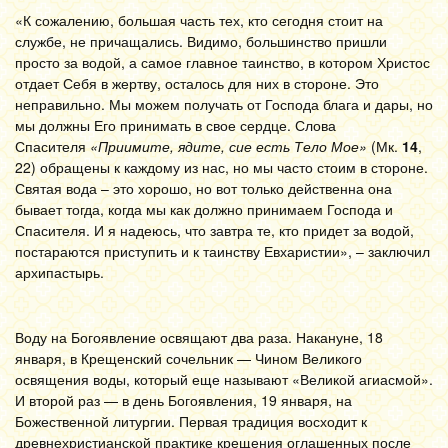
«К сожалению, большая часть тех, кто сегодня стоит на
службе, не причащались. Видимо, большинство пришли
просто за водой, а самое главное таинство, в котором Христос
отдает Себя в жертву, осталось для них в стороне. Это
неправильно. Мы можем получать от Господа блага и дары, но
мы должны Его принимать в свое сердце. Слова
Спасителя
«Приимите, ядите, сие есть Тело Мое»
(Мк.
14
,
22) обращены к каждому из нас, но мы часто стоим в стороне.
Святая вода – это хорошо, но вот только действенна она
бывает тогда, когда мы как должно принимаем Господа и
Спасителя. И я надеюсь, что завтра те, кто придет за водой,
постараются приступить и к таинству Евхаристии», – заключил
архипастырь.
Воду на Богоявление освящают два раза. Накануне, 18
января, в Крещенский сочельник — Чином Великого
освящения воды, который еще называют «Великой агиасмой».
И второй раз — в день Богоявления, 19 января, на
Божественной литургии. Первая традиция восходит к
древнехристианской практике крещения оглашенных после