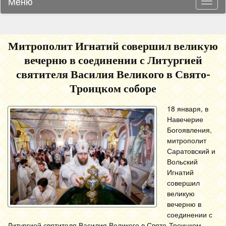
Меню
Навиг
Митрополит Игнатий совершил великую
вечерню в соединении с Литургией
святителя Василия Великого в Свято-
Троицком соборе
18 января, в
Навечерие
Богоявления,
митрополит
Саратовский и
Вольский
Игнатий
совершил
великую
вечерню в
соединении с
Литургией святителя Василия Великого в Свято-Троицком