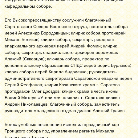
кафедральном соборе.
Его Высокопреосвященству сослужили благочинный
Саратовского Северо-Восточного округа, настоятель собора
иерей Александр Бородовицын; клирик собора протоиерей
Михаил Беликов; клирик собора, секретарь-референт
епархиального архиерея иерей Андрей Фомин; клирик
собора, секретарь епархиального архиерея иеромонах
Алексий (Скворцов); ключарь собора, проректор по
дополнительному образованию СПДС иерей Борис Бурлаков;
клирик собора иерей Кирилл Андриенко; руководитель
административного секретариата Саратовской епархии иерей
Сергий Феофанов; клирик Казанского храма г. Саратова
протодиакон Олег Дроздов; клирик храма в честь иконы
Божией Матери «Утоли моя печали» г. Саратова диакон
Андрей Николаевцев; благочинный собора, заместитель
руководителя молодежного отдела диакон Алексий Грачев.
Богослужебные песнопения исполнил праздничный хор
Троицкого собора под управлением регента Михаила
Евгеньевича Толчина.