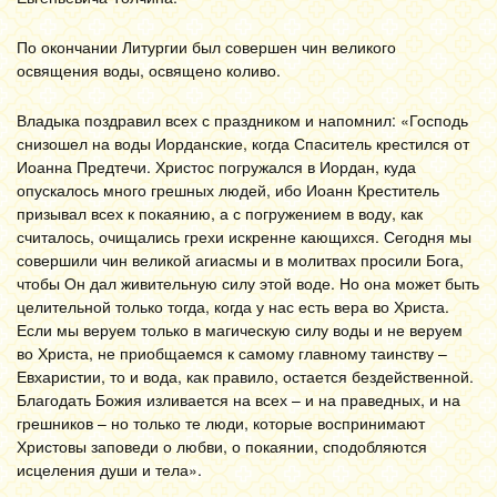
По окончании Литургии был совершен чин великого
освящения воды, освящено коливо.
Владыка поздравил всех с праздником и напомнил: «Господь
снизошел на воды Иорданские, когда Спаситель крестился от
Иоанна Предтечи. Христос погружался в Иордан, куда
опускалось много грешных людей, ибо Иоанн Креститель
призывал всех к покаянию, а с погружением в воду, как
считалось, очищались грехи искренне кающихся. Сегодня мы
совершили чин великой агиасмы и в молитвах просили Бога,
чтобы Он дал живительную силу этой воде. Но она может быть
целительной только тогда, когда у нас есть вера во Христа.
Если мы веруем только в магическую силу воды и не веруем
во Христа, не приобщаемся к самому главному таинству –
Евхаристии, то и вода, как правило, остается бездейственной.
Благодать Божия изливается на всех – и на праведных, и на
грешников – но только те люди, которые воспринимают
Христовы заповеди о любви, о покаянии, сподобляются
исцеления души и тела».