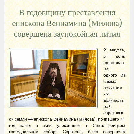
В годовщину преставления
епископа Вениамина (Милова)
совершена заупокойная лития
2 августа,
в день
преставле
ния
одного из
самых
почитаем
ых
архипасты
рей
саратовск
ой земли — епископа Вениамина (Милова), почившего 71
год назад и ныне упокоенного в Свято-Троицком
кафедральном соборе Саратова, была совершена