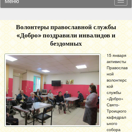
Меню
Навиг
Волонтеры православной службы
«Добро» поздравили инвалидов и
бездомных
15 января
активисты
Православ
ной
волонтерс
кой
службы
«Добро»
Свято-
Троицкого
кафедрал
ьного
собора