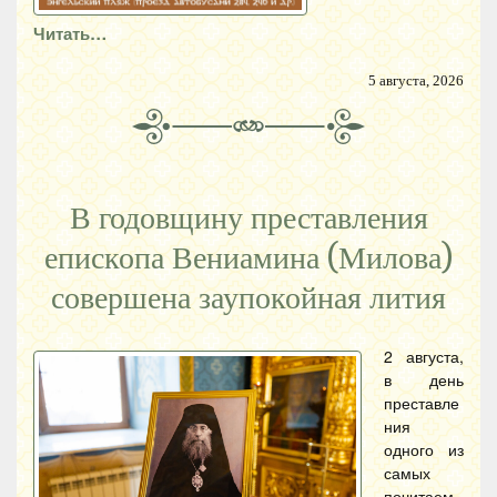
Читать…
5 августа, 2026
В годовщину преставления
епископа Вениамина (Милова)
совершена заупокойная лития
2 августа,
в день
преставле
ния
одного из
самых
почитаем