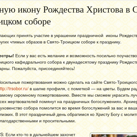
ную икону Рождества Христова в 
ицком соборе
ающих принять участие в украшении праздничной иконы Рождеств
угих чтимых образов в Свято-Троицком соборе к празднику.
естры!
Если у вас есть желание и возможность посильно поучаство
ицкого кафедрального собора к двунадесятому празднику Рождест
арны. Пожалуйста, присоединяйтесь!
осильные пожертвования можно сделать на сайте Свято-Троицког
ttp://trsobor.ru/
в шапке профиля, с пометкой — на цветы. Будем р
амому скромному пожертвованию. Вместе мы сможем украсить лу
сех жертвователей помянут на праздничных богослужениях. Архие
уховенство собора помолится во время богослужений за вас и ваш
лизких. В этот праздничный день обратимся ко Христу Богу с моли
лагодарственными и просительными.
S: Если кто-то в дальнейшем захочет