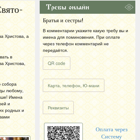
Требы онлайн
Свято-
Братья и сестры!
В комментарии укажите какую требу вы и
а Христова, а
имена для поминовения. При оплате
через телефон комментарий не
передаётся.
вать в
ва Христова,
QR code
о собора
Карта, телефон, Ю-мани
ады любому,
чше! Имена
рей и
Реквизиты
их родных и
твами
Оплата через
Систему