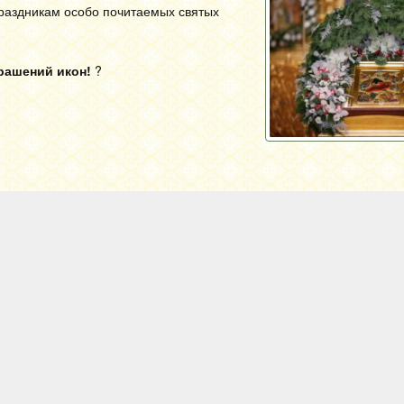
праздникам особо почитаемых святых
крашений икон!
?