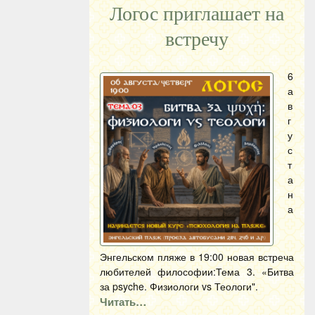
Логос приглашает на
встречу
6
а
в
г
у
с
т
а
н
а
Энгельском пляже в 19:00 новая встреча
любителей философии:Тема 3. «Битва
за psyche. Физиологи vs Теологи".
Читать…