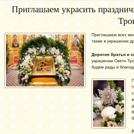
Приглашаем украсить празднич
Тро
Приглашаем всех жел
также в украшении др
Дорогие братья и с
украшении Свято-Тро
будем рады и благод
П
h
с
в
д
б
б
P