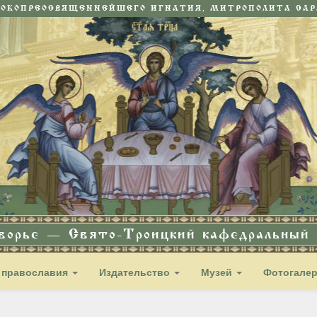
СОКОПРЕОСВЯЩЕННЕЙШЕГО ИГНАТИЯ, МИТРОПОЛИТА САРА
дворье — Свято-Троицкий кафедральный с
 православия
Издательство
Музей
Фотогале