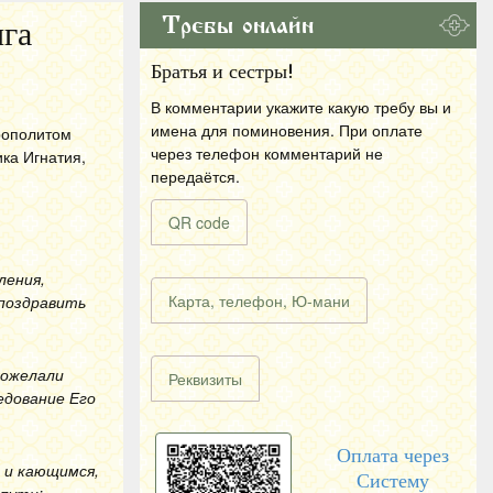
Требы онлайн
га
Братья и сестры!
В комментарии укажите какую требу вы и
имена для поминовения. При оплате
трополитом
через телефон комментарий не
ка Игнатия,
передаётся.
QR code
ления,
Карта, телефон, Ю-мани
 поздравить
пожелали
Реквизиты
едование Его
Оплата через
 и кающимся,
Систему