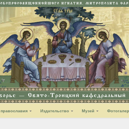
СОКОПРЕОСВЯЩЕННЕЙШЕГО ИГНАТИЯ, МИТРОПОЛИТА САРА
дворье — Свято-Троицкий кафедральный с
 православия
Издательство
Музей
Фотогале