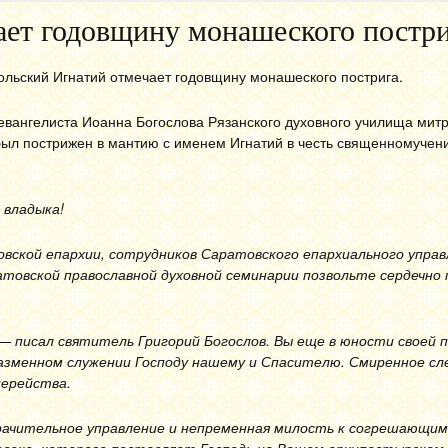
ет годовщину монашеского постри
ольский Игнатий отмечает годовщину монашеского пострига.
и евангелиста Иоанна Богослова Рязанского духовного училища ми
ыл пострижен в мантию с именем Игнатий в честь священномучени
 владыка!
вской епархии, сотрудников Саратовского епархиального управ
товской православной духовной семинарии позвольте сердечно
,— писал святитель Григорий Богослов. Вы еще в юности своей 
азменном служении Господу нашему и Спасителю. Смиренное сл
иерейства.
рачительное управление и непременная милость к согрешающим