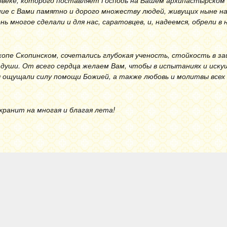
овеке, которого поставляет Господь на Вашем архипастырском
ие с Вами памятно и дорого множеству людей, живущих ныне на
нь многое сделали и для нас, саратовцев, и, надеемся, обрели в
опе Скопинском, сочетались глубокая ученость, стойкость в з
 души. От всего сердца желаем Вам, чтобы в испытаниях и иску
 ощущали силу помощи Божией, а также любовь и молитвы всех
хранит на многая и благая лета!