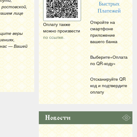
 пути;
Быстрых
 ростовской,
Платежей
 нашем лице
Откройте на
Оплату также
смартфоне
можно произвести
ащите веры
приложение
по ссылке.
шениях,
вашего банка
 нас — Вашей
Выберите«Оплата
по
QR
-коду»
Отсканируйте
QR
код и подтвердите
оплату
Новости