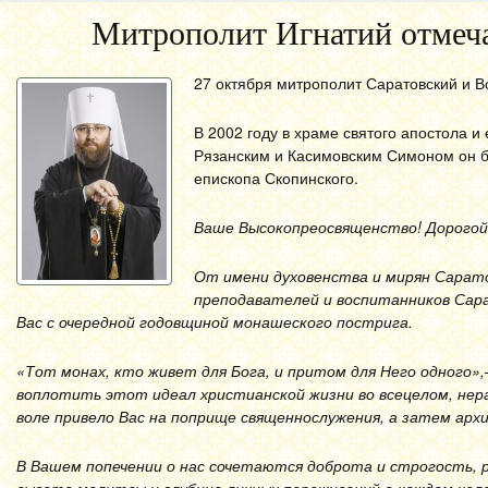
Митрополит Игнатий отмеча
27 октября митрополит Саратовский и В
В 2002 году в храме святого апостола 
Рязанским и Касимовским Симоном он б
епископа Скопинского.
Ваше Высокопреосвященство! Дорогой
От имени духовенства и мирян Сарато
преподавателей и воспитанников Сара
Вас с очередной годовщиной монашеского пострига.
«Тот монах, кто живет для Бога, и притом для Него одного»
воплотить этот идеал христианской жизни во всецелом, нер
воле привело Вас на поприще священнослужения, а затем арх
В Вашем попечении о нас сочетаются доброта и строгость, 