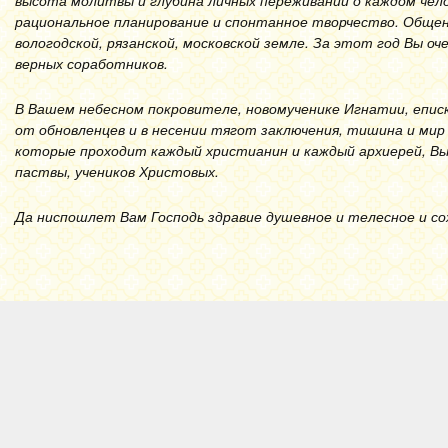
высота молитвы и глубина личных переживаний о каждом чел
рациональное планирование и спонтанное творчество. Общен
вологодской, рязанской, московской земле. За этот год Вы оче
верных соработников.
В Вашем небесном покровителе, новомученике Игнатии, еписк
от обновленцев и в несении тягот заключения, тишина и мир
которые проходит каждый христианин и каждый архиерей, Вы
паствы, учеников Христовых.
Да ниспошлет Вам Господь здравие душевное и телесное и со