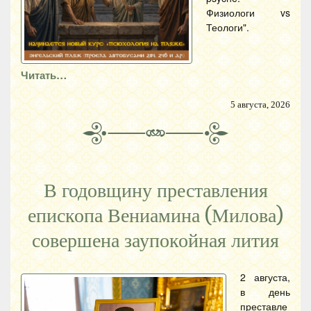
Физиологи vs
Теологи".
Читать…
5 августа, 2026
В годовщину преставления
епископа Вениамина (Милова)
совершена заупокойная лития
2 августа,
в день
преставле