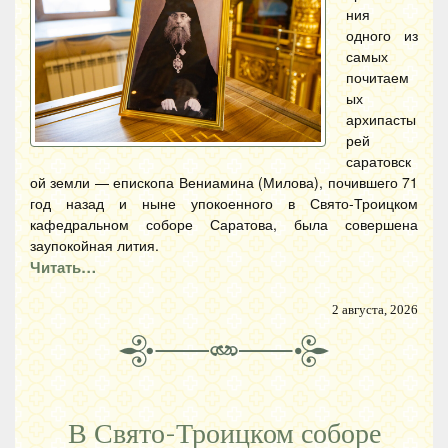
ния
одного из
самых
почитаем
ых
архипасты
рей
саратовск
ой земли — епископа Вениамина (Милова), почившего 71
год назад и ныне упокоенного в Свято-Троицком
кафедральном соборе Саратова, была совершена
заупокойная лития.
Читать…
2 августа, 2026
В Свято-Троицком соборе